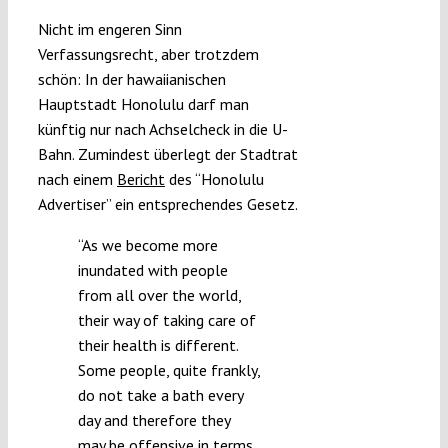
Submissions
Nicht im engeren Sinn
Verfassungsrecht, aber trotzdem
schön: In der hawaiianischen
Funding
Hauptstadt Honolulu darf man
künftig nur nach Achselcheck in die U-
Projects
Bahn. Zumindest überlegt der Stadtrat
nach einem
Bericht
des “Honolulu
Advertiser” ein entsprechendes Gesetz.
“As we become more
inundated with people
from all over the world,
their way of taking care of
their health is different.
Some people, quite frankly,
do not take a bath every
day and therefore they
may be offensive in terms