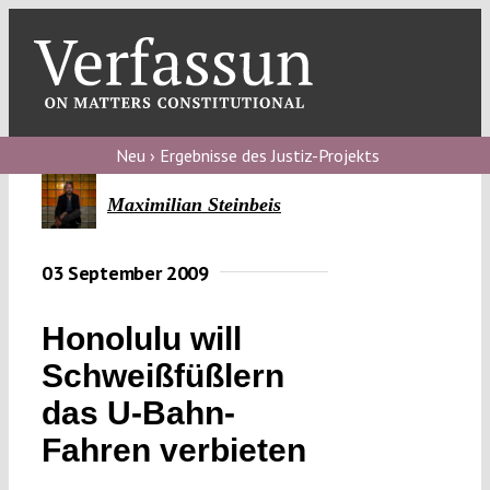
Skip
to
content
Toggl
Navig
Verfassungs
blog
Neu › Ergebnisse des Justiz-Projekts
Verfassungs
Maximilian Steinbeis
debate
03 September 2009
Verfassungs
podcast
Honolulu will
Verfassungs
Schweißfüßlern
editorial
das U-Bahn-
About
Fahren verbieten