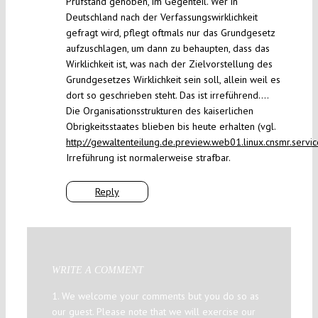
Prüfstand gehoben, im Gegenteil. Wer in
Deutschland nach der Verfassungswirklichkeit
gefragt wird, pflegt oftmals nur das Grundgesetz
aufzuschlagen, um dann zu behaupten, dass das
Wirklichkeit ist, was nach der Zielvorstellung des
Grundgesetzes Wirklichkeit sein soll, allein weil es
dort so geschrieben steht. Das ist irreführend….
Die Organisationsstrukturen des kaiserlichen
Obrigkeitsstaates blieben bis heute erhalten (vgl.
http://gewaltenteilung.de.preview.web01.linux.cnsmr.serv
Irreführung ist normalerweise strafbar.
Reply
WRITE A COMMENT
1. We welcome your comments but you do so as
our guest. Please note that we will exercise our