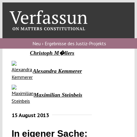
Skip
to
content
Toggl
Navig
Verfassungs
blog
Neu › Ergebnisse des Justiz-Projekts
Christoph M�llers
Verfassungs
debate
Alexandra Kemmerer
Verfassungs
podcast
Maximilian Steinbeis
Verfassungs
editorial
15 August 2013
About
In eigener Sache: