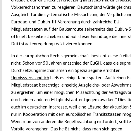
Völkerrechtsnormen zu reagieren. Deutschland würde gleichs
Ausgleich für die systematische Missachtung der Verpflichtun
Eurodac- und Dublin-III-Verordnung durch zahlreiche EU-
Mitgliedstaaten auf der Balkanroute seinerseits das Dublin
offiziell beiseite schieben und auf dieser Grundlage die inners
Drittstaatenregelung reaktivieren können.
In der europäischen Rechtsgemeinschaft besteht diese freili
nicht. Schon vor 50 Jahren
entschied der EuGH
, dass die supr
Durchsetzungsmechanismen ein Spezialregime errichten.
Unmissverständlich
hieß es einige Jahre später: „Auf keinen Fal
Mitgliedstaat berechtigt, einseitig Ausgleichs- oder Abweh
zu ergreifen, um einer möglichen Missachtung der Vertragsvo
durch einen anderen Mitgliedstaat entgegenzuwirken.“ Dies li
auch im deutschen Interesse, weil eine Lösung der aktuellen 
nur in Kooperation mit dem europäischen Transitstaaten mögli
Wenn man von anderen die Regelbeachtung einfordert, sollt
Vorbild vorangehen. Das heißt nicht, dass man sich gegen