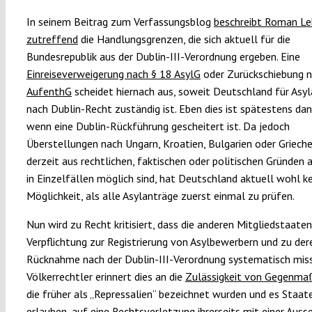
In seinem Beitrag zum Verfassungsblog
beschreibt Roman Le
zutreffend
die Handlungsgrenzen, die sich aktuell für die
Bundesrepublik aus der Dublin-III-Verordnung ergeben. Eine
Einreiseverweigerung nach § 18 AsylG
oder Zurückschiebung 
AufenthG
scheidet hiernach aus, soweit Deutschland für Asy
nach Dublin-Recht zuständig ist. Eben dies ist spätestens dan
wenn eine Dublin-Rückführung gescheitert ist. Da jedoch
Überstellungen nach Ungarn, Kroatien, Bulgarien oder Griech
derzeit aus rechtlichen, faktischen oder politischen Gründen a
in Einzelfällen möglich sind, hat Deutschland aktuell wohl k
Möglichkeit, als alle Asylanträge zuerst einmal zu prüfen.
Nun wird zu Recht kritisiert, dass die anderen Mitgliedstaaten
Verpflichtung zur Registrierung von Asylbewerbern und zu der
Rücknahme nach der Dublin-III-Verordnung systematisch mis
Völkerrechtler erinnert dies an die
Zulässigkeit von Gegenm
die früher als „Repressalien“ bezeichnet wurden und es Staat
erlauben, auf eine Rechtsverletzung ihrerseits mit einer Aus