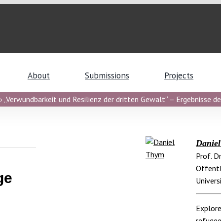
About
Submissions
Projects
 „Verwundbarkeit und Resilienz der dritten Gewalt“ – Ergebnisse de
Danie
Prof. D
Öffentl
ge
Univers
Explore
refuge