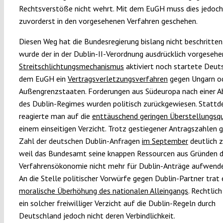
Rechtsverstöße nicht wehrt. Mit dem EuGH muss dies jedoch
zuvorderst in den vorgesehenen Verfahren geschehen.
Diesen Weg hat die Bundesregierung bislang nicht beschritten
wurde der in der Dublin-II-Verordnung ausdrücklich vorgeseh
Streitschlichtungsmechanismus
aktiviert noch startete Deut
dem EuGH ein
Vertragsverletzungsverfahren
gegen Ungarn o
Außengrenzstaaten. Forderungen aus Südeuropa nach einer 
des Dublin-Regimes wurden politisch zurückgewiesen. Stattd
reagierte man auf die
enttäuschend geringen Überstellungsq
einem einseitigen Verzicht. Trotz gestiegener Antragszahlen g
Zahl der deutschen Dublin-Anfragen
im September
deutlich z
weil das Bundesamt seine knappen Ressourcen aus Gründen d
Verfahrensökonomie nicht mehr für Dublin-Anträge aufwend
An die Stelle politischer Vorwürfe gegen Dublin-Partner trat 
moralische Überhöhung des nationalen Alleingangs
. Rechtlic
ein solcher freiwilliger Verzicht auf die Dublin-Regeln durch
Deutschland jedoch nicht deren Verbindlichkeit.