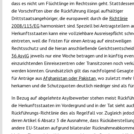
dass es nicht um Flüchtlinge im Rechtssinn geht. Stattdessen
die Vorschriften über die Rückführung illegal aufhältiger
Drittstaatsangehöriger, die europaweit durch die
Richtlinie
2008/115/EG
harmonisiert sind. Speziell bei Antragstellern a
Herkunftsstaaten kann eine vollziehbare Ausreisepflicht schn
eintreten, weil die Fristen für einen Antrag auf einstweiligen
Rechtsschutz und die hieran anschließende Gerichtsentschei
36 AsylG
jeweils nur eine Woche betragen und in künftig even
einzurichtenden Einreisezentren oder Transitzonen noch verk
werden könnten. Grundsätzlich gilt das nachfolgend Gesagte
für Anträge aus
Afghanistan oder Pakistan
, wo zuletzt mehr
herkamen und die Schutzquoten deutlich niedriger sind als für 
In Bezug auf abgelehnte Asylbewerber stehen meist Rückfüh
die Herkunftsstaaten im Vordergrund und in der Tat sieht auc
Rückführungs-Richtlinie dies als Regelfall vor. Zugleich jedo
deren Artikel 6 Absatz 3 die Ausnahme, dass Rücküberstellung
andere EU-Staaten aufgrund bilateraler Rücknahmeabkomm