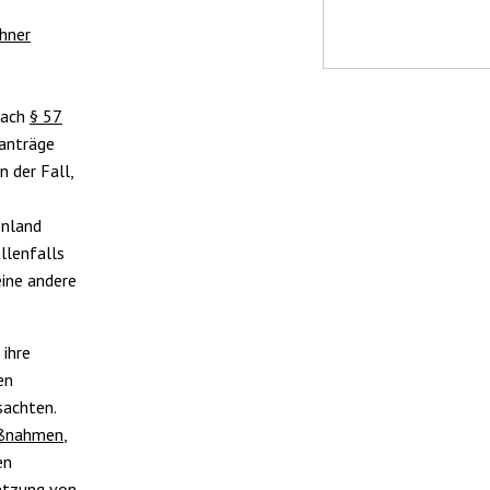
hner
nach
§ 57
lanträge
n der Fall,
enland
llenfalls
eine andere
 ihre
en
sachten.
aßnahmen
,
en
setzung von