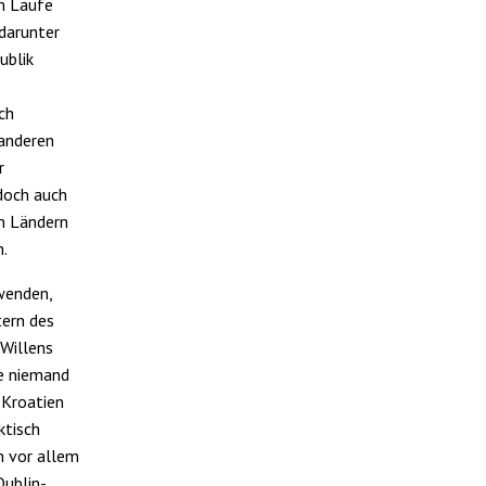
m Laufe
darunter
ublik
ch
 anderen
r
edoch auch
en Ländern
n.
wenden,
tern des
 Willens
te niemand
 Kroatien
ktisch
n vor allem
Dublin-