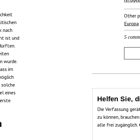
chkeit
Other p
itischen
Europa
k nach
5 comm
nt ist und
ürften.
eiten
n wurde.
dass im
möglich
 solche
el eines
Helfen Sie, 
erste
Die Verfassung gerä
zu können, brauchen
h
alle frei zugänglich.