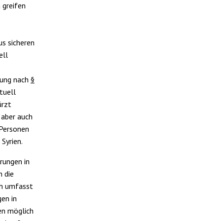
 greifen
us sicheren
ell
dung nach
§
tuell
ürzt
 aber auch
 Personen
Syrien.
rungen in
h die
ch umfasst
en in
en möglich