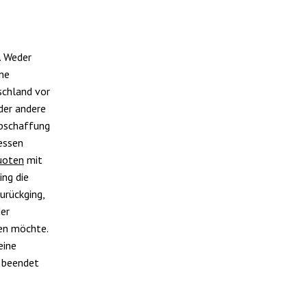
. Weder
ene
schland vor
der andere
Abschaffung
essen
uoten
mit
ing die
urückging,
er
en möchte.
eine
h beendet