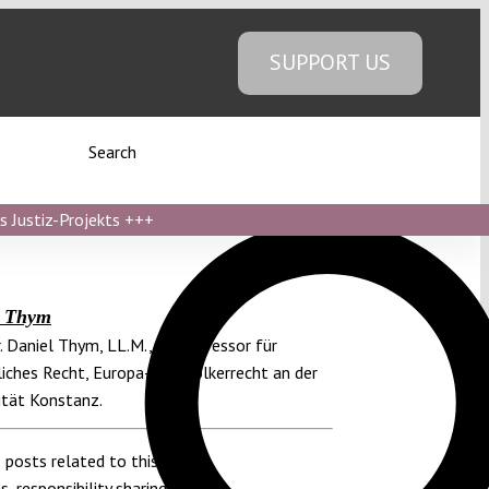
SUPPORT US
Search
s Justiz-Projekts
+++
l Thym
r. Daniel Thym, LL.M., ist Professor für
iches Recht, Europa- und Völkerrecht an der
ität Konstanz.
 posts related to this:
es
,
responsibility sharing