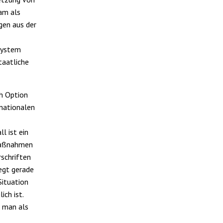
am als
gen aus der
-System
taatliche
ch Option
anationalen
l ist ein
rmaßnahmen
rschriften
egt gerade
Situation
ch ist.
e man als