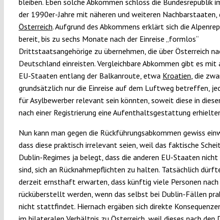
bleiben. Eben solche Abkommen schloss die Bundesrepublik i
der 1990er-Jahre mit näheren und weiteren Nachbarstaaten, 
Österreich
. Aufgrund des Abkommens erklärt sich die Alpenrep
bereit, bis zu sechs Monate nach der Einreise „formlos“
Drittstaatsangehörige zu übernehmen, die über Österreich na
Deutschland einreisten. Vergleichbare Abkommen gibt es mit
EU-Staaten entlang der Balkanroute, etwa
Kroatien
, die zwa
grundsätzlich nur die Einreise auf dem Luftweg betreffen, j
für Asylbewerber relevant sein könnten, soweit diese in dies
nach einer Registrierung eine Aufenthaltsgestattung erhielte
Nun kann man gegen die Rückführungsabkommen gewiss ein
dass diese praktisch irrelevant seien, weil das faktische Schei
Dublin-Regimes ja belegt, dass die anderen EU-Staaten nicht
sind, sich an Rücknahmepflichten zu halten. Tatsächlich dürf
derzeit ernsthaft erwarten, dass künftig viele Personen nach
rücküberstellt werden, wenn das selbst bei Dublin-Fällen pra
nicht stattfindet. Hiernach ergäben sich direkte Konsequenze
im bilateralen Verhältnis zu Österreich, weil dieses nach den 