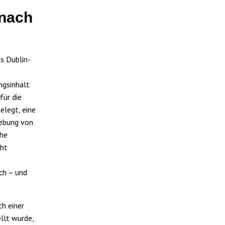
 nach
as Dublin-
ngsinhalt
für die
elegt, eine
iebung von
che
cht
ch – und
ch einer
llt wurde,