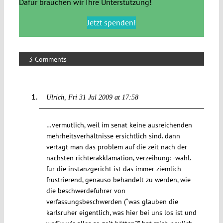
Dafür brauchen wir Ihre Unterstützung!
Jetzt spenden!
3 Comments
Ulrich
Fri 31 Jul 2009 at 17:58
…vermutlich, weil im senat keine ausreichenden
mehrheitsverhältnisse ersichtlich sind. dann
vertagt man das problem auf die zeit nach der
nächsten richterakklamation, verzeihung: -wahl.
für die instanzgericht ist das immer ziemlich
frustrierend, genauso behandelt zu werden, wie
die beschwerdeführer von
verfassungsbeschwerden (“was glauben die
karlsruher eigentlich, was hier bei uns los ist und