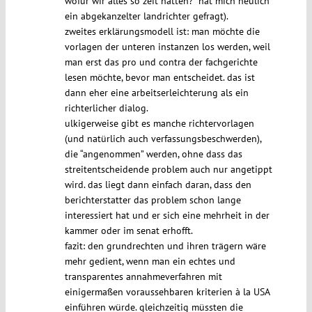
wofür wir alles so zeit hätten?” hat mich neulich
ein abgekanzelter landrichter gefragt).
zweites erklärungsmodell ist: man möchte die
vorlagen der unteren instanzen los werden, weil
man erst das pro und contra der fachgerichte
lesen möchte, bevor man entscheidet. das ist
dann eher eine arbeitserleichterung als ein
richterlicher dialog.
ulkigerweise gibt es manche richtervorlagen
(und natürlich auch verfassungsbeschwerden),
die “angenommen” werden, ohne dass das
streitentscheidende problem auch nur angetippt
wird. das liegt dann einfach daran, dass den
berichterstatter das problem schon lange
interessiert hat und er sich eine mehrheit in der
kammer oder im senat erhofft.
fazit: den grundrechten und ihren trägern wäre
mehr gedient, wenn man ein echtes und
transparentes annahmeverfahren mit
einigermaßen voraussehbaren kriterien à la USA
einführen würde. gleichzeitig müssten die