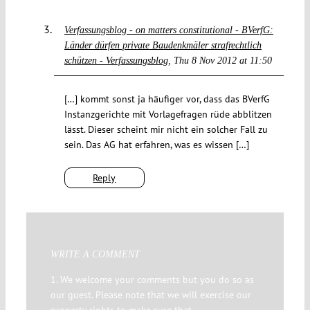
Verfassungsblog - on matters constitutional - BVerfG:
Länder dürfen private Baudenkmäler strafrechtlich
schützen - Verfassungsblog
Thu 8 Nov 2012 at 11:50
[…] kommt sonst ja häufiger vor, dass das BVerfG
Instanzgerichte mit Vorlagefragen rüde abblitzen
lässt. Dieser scheint mir nicht ein solcher Fall zu
sein. Das AG hat erfahren, was es wissen […]
Reply
WRITE A COMMENT
1. We welcome your comments but you do so as
our guest. Please note that we will exercise our