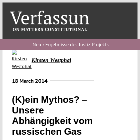
Skip
to
content
Toggl
Navig
Verfassungs
blog
Neu › Ergebnisse des Justiz-Projekts
Verfassungs
Kirsten Westphal
debate
Verfassungs
18 March 2014
podcast
(K)ein Mythos? –
Verfassungs
Unsere
editorial
Abhängigkeit vom
About
russischen Gas