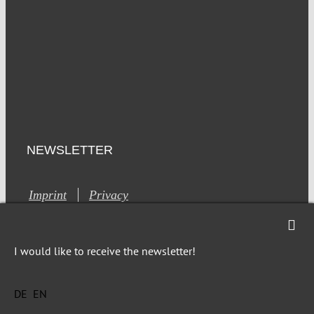
NEWSLETTER
Imprint
Privacy
I would like to receive the newsletter!
DE
EN
This site is registered on Toolset.com as a development site.