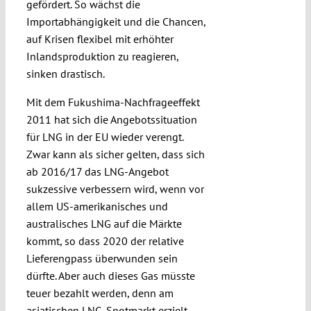
gefördert. So wächst die
Importabhängigkeit und die Chancen,
auf Krisen flexibel mit erhöhter
Inlandsproduk­tion zu reagieren,
sinken drastisch.
Mit dem Fuku­shima-Nachfrageeffekt
2011 hat sich die An­gebots­situation
für LNG in der EU wieder verengt.
Zwar kann als sicher gelten, dass sich
ab 2016/17 das LNG-Angebot
sukzessive ver­bessern wird, wenn vor
allem US-amerika­nisches und
australisches LNG auf die Märk­te
kommt, so dass 2020 der relative
Liefer­engpass überwunden sein
dürfte. Aber auch dieses Gas müsste
teuer bezahlt werden, denn am
asiatischen LNG-Spotmarkt erzielt