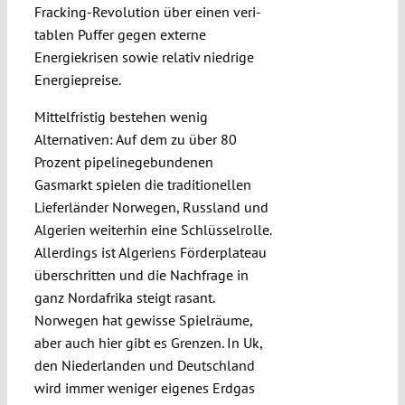
Fracking-Revolution über einen veri­
tablen Puffer gegen externe
Energiekrisen sowie relativ niedri­ge
Energiepreise.
Mittelfristig bestehen wenig
Alternativen: Auf dem zu über 80
Prozent pipe­linegebunde­nen
Gasmarkt spielen die tra­di­tionellen
Lieferländer Norwegen, Russ­land und
Al­gerien weiterhin eine Schlüsselrolle.
Aller­dings ist Algeriens Förderplateau
über­schritten und die Nachfrage in
ganz Nord­afrika steigt rasant.
Norwegen hat gewisse Spielräume,
aber auch hier gibt es Grenzen. In Uk,
den Niederlanden und Deutschland
wird immer weniger eige­nes Erdgas