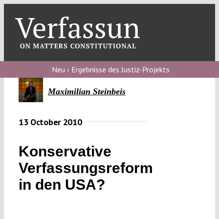
Skip
to
content
Toggl
Navig
Verfassungs
blog
Neu › Ergebnisse des Justiz-Projekts
Verfassungs
Maximilian Steinbeis
debate
13 October 2010
Verfassungs
podcast
Konservative
Verfassungs
Verfassungsreform
editorial
in den USA?
About