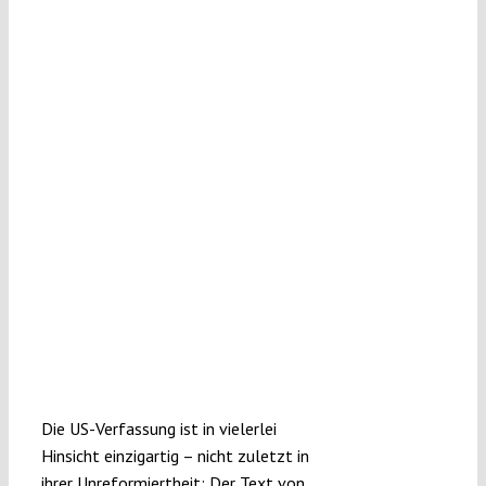
Submissions
Funding
Projects
Die US-Verfassung ist in vielerlei
Hinsicht einzigartig – nicht zuletzt in
ihrer Unreformiertheit: Der Text von