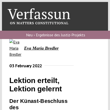
Skip
to
content
Toggl
Navig
Verfassungs
blog
Neu › Ergebnisse des Justiz-Projekts
Verfassungs
Eva Maria Bredler
debate
Verfassungs
03 February 2022
podcast
Lektion erteilt,
Verfassungs
editorial
Lektion gelernt
About
Der Künast-Beschluss
des