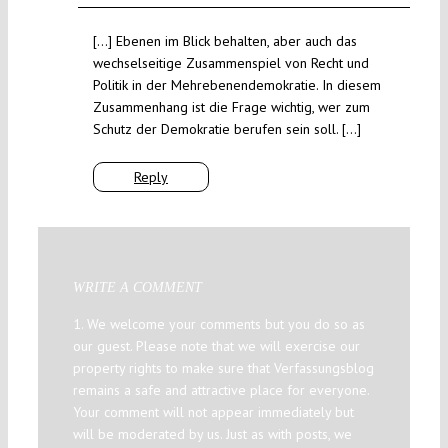
[…] Ebenen im Blick behalten, aber auch das
wechselseitige Zusammenspiel von Recht und
Politik in der Mehrebenendemokratie. In diesem
Zusammenhang ist die Frage wichtig, wer zum
Schutz der Demokratie berufen sein soll. […]
Reply
WRITE A COMMENT
1. We welcome your comments but you do so as
our guest. Please note that we will exercise our
property rights to make sure that Verfassungsblog
remains a safe and attractive place for everyone.
Your comment will not appear immediately but
will be moderated by us. Just as with posts, we