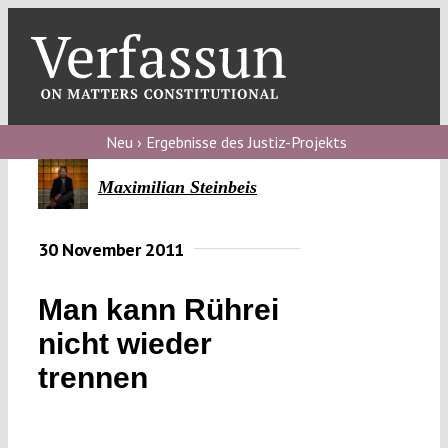
Skip
to
content
Toggl
Navig
Verfassungs
blog
Neu › Ergebnisse des Justiz-Projekts
Verfassungs
Maximilian Steinbeis
debate
30 November 2011
Verfassungs
podcast
Man kann Rührei
Verfassungs
nicht wieder
editorial
trennen
About