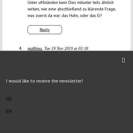
Unter uMständen kann Dies mitunter teils ähnlich
wirken, wie eine abschließend zu klärende Frage,
was zuerst da war: das Huhn, oder das Ei?
Reply
mq86mq
Tue 19 Nov 2019 at 03:18
Allerdings ist die Judikative bisweilen auch nicht
so zimperlich mit dem Überschreiten bzw.
freihändigen Setzen roter Linien. Insofern beruht
I would like to receive the newsletter!
das schon auf Gegenseitigkeit bzw. auf
mangelnder Einigkeit über die jeweiligen
Grenzen. Rein formal hat die Judikative als Ganze
DE
zwar unbeschränkte Macht, aber das funktioniert
EN
nur, solang sie so sparsam davon Gebrauch macht,
dass es allgemein respektiert wird.
Reply