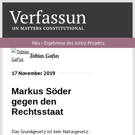
Skip
to
content
Toggl
Navig
Verfassungs
blog
Neu › Ergebnisse des Justiz-Projekts
Tobias Gafus
Verfassungs
debate
17 November 2019
Verfassungs
podcast
Markus Söder
Verfassungs
gegen den
editorial
Rechtsstaat
About
Das Grundgesetz ist kein Naturgesetz: