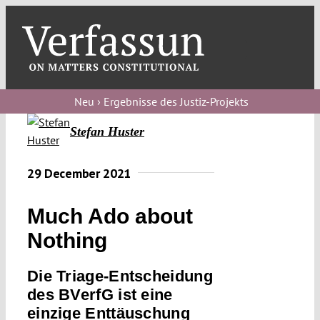
Skip
to
content
Toggl
Navig
Verfassungs
blog
Neu › Ergebnisse des Justiz-Projekts
Stefan Huster
Verfassungs
debate
29 December 2021
Verfassungs
podcast
Much Ado about
Verfassungs
Nothing
editorial
Die Triage-Entscheidung
About
des BVerfG ist eine
einzige Enttäuschung