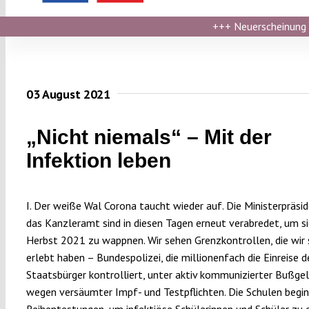
+++
Neuerscheinung ›
03 August 2021
„Nicht niemals“ – Mit der
Infektion leben
I. Der weiße Wal Corona taucht wieder auf. Die Ministerpräsi
das Kanzleramt sind in diesen Tagen erneut verabredet, um si
Herbst 2021 zu wappnen. Wir sehen Grenzkontrollen, die wir 
erlebt haben – Bundespolizei, die millionenfach die Einreise d
Staatsbürger kontrolliert, unter aktiv kommunizierter Bußge
wegen versäumter Impf- und Testpflichten. Die Schulen begi
Reihentestungen, um infektiöse Schülerinnen und Schüler zu 