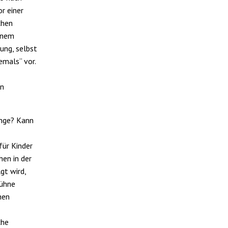
r einer
chen
einem
ung, selbst
mals“ vor.
on
inge? Kann
ür Kinder
en in der
gt wird,
Bühne
hen
che