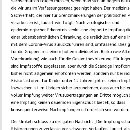
Sachverhalten folgen müssen, wenn man sich an Regeln halte
die wir uns im Verfassungsstaat geeinigt haben. Der medizini
Sachverhalt, der hier für Grenzmarkierungen der praktischen P
verarbeiten ist, lautet wie folgt: Nach virologischer und
epidemiologischer Erkenntnis senkt eine doppelte Impfung di
einer lebensbedrohlichen Erkrankung, die ursächlich auf eine I
mit dem Corona-Virus zurückzuführen sind, umfassend. Dies g
für die Gruppen mit einem hohen individuellen Risiko (wie Alt
Vorerkrankung) wie auch für die Gesamtbevölkerung. Für Juge
sind Impfstoffe zugelassen, aber durch die Ständige Impfko
bisher nicht allgemein empfohlen werden, sondern nur bei ind
Risikofaktoren; für Kinder unter 12 Jahren gibt es keinen Imp
Inzwischen ist im Übrigen sicher anzunehmen, dass auch bei e
voller Impfung weiter Virusübertragungen an Dritte möglich 
eine Impfung keinen dauernden Eigenschutz bietet, so dass
konsequenterweise Nachimpfungen erforderlich sein werden.
Der Umkehrschluss zu der guten Nachricht „Die Impfung sch
Risikogruppen zuverlässig vor schweren Verläufen“ lautet al