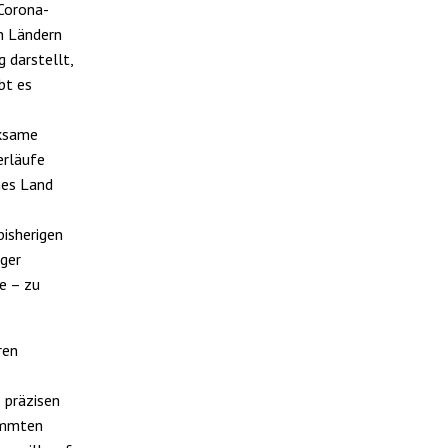
 Corona-
en Ländern
 darstellt,
bt es
rksame
erläufe
ches Land
bisherigen
iger
e – zu
ren
 präzisen
immten