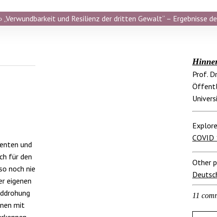
 „Verwundbarkeit und Resilienz der dritten Gewalt“ – Ergebnisse de
Hinne
Prof. D
Öffentl
Univers
Explore
COVID 
denten und
ch für den
Other p
so noch nie
Deutsc
er eigenen
lddrohung
11 com
nnen mit
erkennen.