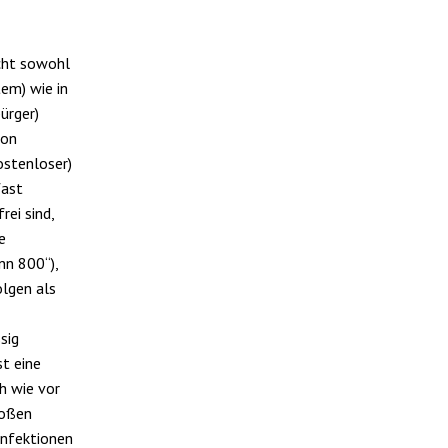
cht sowohl
tem) wie in
ürger)
von
ostenloser)
fast
ei sind,
e
nn 800“),
lgen als
sig
st eine
h wie vor
roßen
 Infektionen