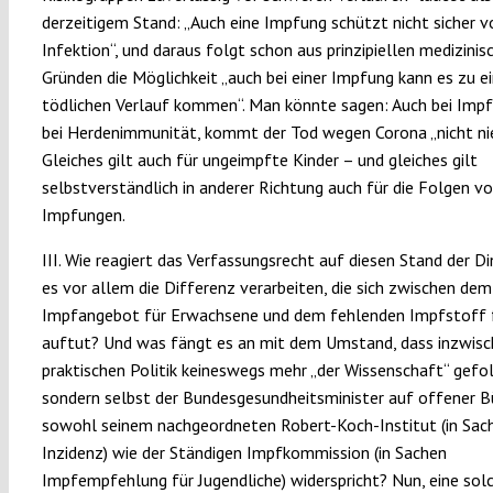
derzeitigem Stand: „Auch eine Impfung schützt nicht sicher vo
Infektion“, und daraus folgt schon aus prinzipiellen medizinis
Gründen die Möglichkeit „auch bei einer Impfung kann es zu 
tödlichen Verlauf kommen“. Man könnte sagen: Auch bei Impf
bei Herdenimmunität, kommt der Tod wegen Corona „nicht nie
Gleiches gilt auch für ungeimpfte Kinder – und gleiches gilt
selbstverständlich in anderer Richtung auch für die Folgen v
Impfungen.
III. Wie reagiert das Verfassungsrecht auf diesen Stand der D
es vor allem die Differenz verarbeiten, die sich zwischen dem
Impfangebot für Erwachsene und dem fehlenden Impfstoff f
auftut? Und was fängt es an mit dem Umstand, dass inzwisch
praktischen Politik keineswegs mehr „der Wissenschaft“ gefol
sondern selbst der Bundesgesundheitsminister auf offener 
sowohl seinem nachgeordneten Robert-Koch-Institut (in Sac
Inzidenz) wie der Ständigen Impfkommission (in Sachen
Impfempfehlung für Jugendliche) widerspricht? Nun, eine sol