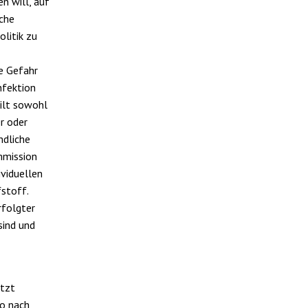
n will, auf
sche
olitik zu
e Gefahr
nfektion
ilt sowohl
er oder
ndliche
mmission
ividuellen
fstoff.
rfolgter
sind und
ützt
so nach