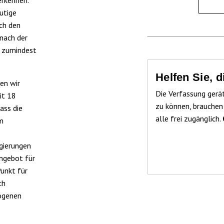
utige
ch den
nach der
l zumindest
Helfen Sie, 
den wir
Die Verfassung gerä
it 18
zu können, brauchen
ass die
alle frei zugänglich.
em
gierungen
ngebot für
Punkt für
ch
zogenen