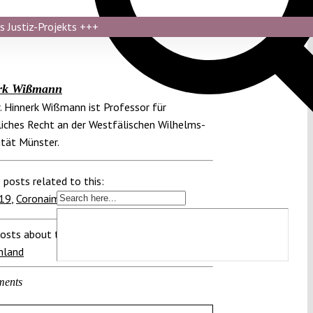
s Justiz-Projekts
+++
rk Wißmann
r. Hinnerk Wißmann ist Professor für
iches Recht an der Westfälischen Wilhelms-
ität Münster.
 posts related to this:
19
,
Coronaimpfungen
,
Verfassungsrecht
osts about this region:
hland
ments