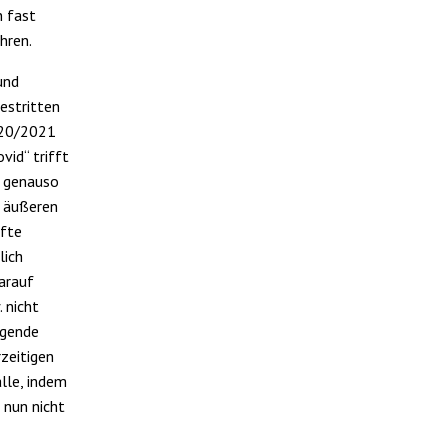
n fast
hren.
und
estritten
2020/2021
vid“ trifft
n genauso
n äußeren
pfte
lich
darauf
 nicht
egende
rzeitigen
alle, indem
 nun nicht