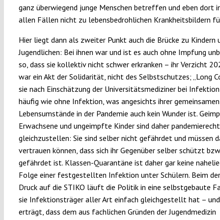
ganz überwiegend junge Menschen betreffen und eben dort i
allen Fällen nicht zu lebensbedrohlichen Krankheitsbildern fü
Hier liegt dann als zweiter Punkt auch die Brücke zu Kindern 
Jugendlichen: Bei ihnen war und ist es auch ohne Impfung unb
so, dass sie kollektiv nicht schwer erkranken – ihr Verzicht 
war ein Akt der Solidarität, nicht des Selbstschutzes; „Long Co
sie nach Einschätzung der Universitätsmediziner bei Infektio
häufig wie ohne Infektion, was angesichts ihrer gemeinsame
Lebensumstände in der Pandemie auch kein Wunder ist. Geim
Erwachsene und ungeimpfte Kinder sind daher pandemierecht
gleichzustellen: Sie sind selber nicht gefährdet und müssen 
vertrauen können, dass sich ihr Gegenüber selber schützt bzw.
gefährdet ist. Klassen-Quarantäne ist daher gar keine naheli
Folge einer festgestellten Infektion unter Schülern. Beim de
Druck auf die STIKO läuft die Politik in eine selbstgebaute F
sie Infektionsträger aller Art einfach gleichgestellt hat – und
erträgt, dass dem aus fachlichen Gründen der Jugendmedizin