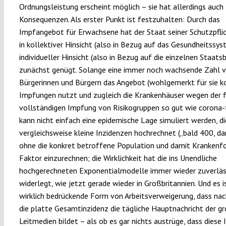
Ordnungsleistung erscheint möglich – sie hat allerdings auch
Konsequenzen. Als erster Punkt ist festzuhalten: Durch das
Impfangebot für Erwachsene hat der Staat seiner Schutzpfli
in kollektiver Hinsicht (also in Bezug auf das Gesundheitssys
individueller Hinsicht (also in Bezug auf die einzelnen Staatsb
zunächst genügt. Solange eine immer noch wachsende Zahl 
Bürgerinnen und Bürgern das Angebot (wohlgemerkt für sie k
Impfungen nutzt und zugleich die Krankenhäuser wegen der 
vollständigen Impfung von Risikogruppen so gut wie corona-fr
kann nicht einfach eine epidemische Lage simuliert werden, di
vergleichsweise kleine Inzidenzen hochrechnet („bald 400, da
ohne die konkret betroffene Population und damit Krankenfo
Faktor einzurechnen; die Wirklichkeit hat die ins Unendliche
hochgerechneten Exponentialmodelle immer wieder zuverläs
widerlegt, wie jetzt gerade wieder in Großbritannien. Und es i
wirklich bedrückende Form von Arbeitsverweigerung, dass nac
die platte Gesamtinzidenz die tägliche Hauptnachricht der g
Leitmedien bildet – als ob es gar nichts austrüge, dass diese