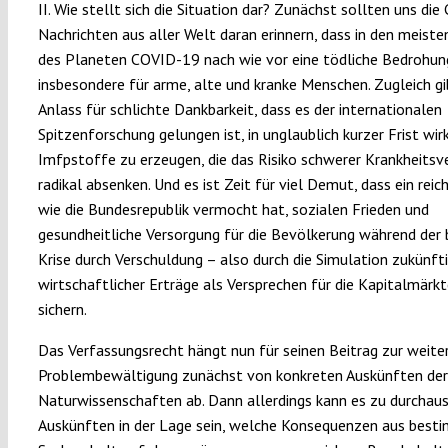
II. Wie stellt sich die Situation dar? Zunächst sollten uns die
Nachrichten aus aller Welt daran erinnern, dass in den meist
des Planeten COVID-19 nach wie vor eine tödliche Bedrohung
insbesondere für arme, alte und kranke Menschen. Zugleich gi
Anlass für schlichte Dankbarkeit, dass es der internationalen
Spitzenforschung gelungen ist, in unglaublich kurzer Frist wi
Imfpstoffe zu erzeugen, die das Risiko schwerer Krankheitsv
radikal absenken. Und es ist Zeit für viel Demut, dass ein rei
wie die Bundesrepublik vermocht hat, sozialen Frieden und
gesundheitliche Versorgung für die Bevölkerung während der 
Krise durch Verschuldung – also durch die Simulation zukünft
wirtschaftlicher Erträge als Versprechen für die Kapitalmärkt
sichern.
Das Verfassungsrecht hängt nun für seinen Beitrag zur weite
Problembewältigung zunächst von konkreten Auskünften der
Naturwissenschaften ab. Dann allerdings kann es zu durchaus
Auskünften in der Lage sein, welche Konsequenzen aus best