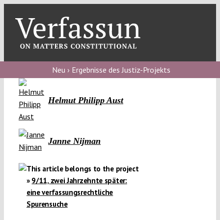
Skip
to
content
Toggl
Navig
Verfassungs
blog
Neu › Ergebnisse des Justiz-Projekts
Verfassungs
Helmut Philipp Aust
debate
Verfassungs
podcast
Janne Nijman
Verfassungs
This article belongs to the project
editorial
»
9/11, zwei Jahrzehnte später:
eine verfassungsrechtliche
About
Spurensuche