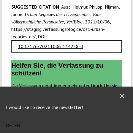
SUGGESTED CITATION
Aust, Helmut Philipp; Nijman,
Janne:
Urban Legacies des 11. September: Eine
2021/10/06,
völkerrechtliche Perspektive, VerfBlog,
https://staging.verfassungsblog.de/os1-urban-
legacies-de/, DOI:
10.17176/20211006-134258-0
.
Helfen Sie, die Verfassung zu
schützen!
Die Verfassung gerät immer mehr unter Druck. Um sie
schützen zu können, brauchen wir Wissen. Dieses
Wissen machen wir zugänglich.
Open Access.
I would like to receive the newsletter!
Wir veröffentlichen aktuelle Analysen und
Kommentare. Wir stoßen Debatten an. Wir klären auf
DE
EN
über Gefahren für die Verfassung und wie sie