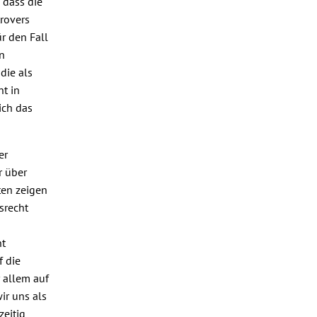
 dass die
rovers
r den Fall
n
die als
t in
ich das
er
r über
ten zeigen
srecht
ht
f die
 allem auf
ir uns als
zeitig