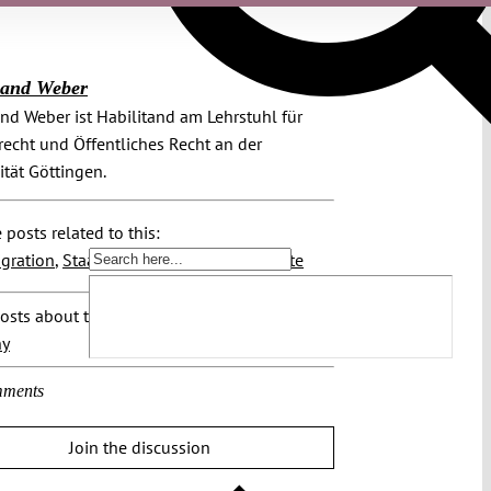
nand Weber
nd Weber ist Habilitand am Lehrstuhl für
echt und Öffentliches Recht an der
ität Göttingen.
 posts related to this:
gration
,
Staatsbürgerschaft
,
Statusrechte
osts about this region:
ny
ments
Join the discussion