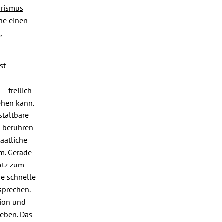
orismus
hne einen
,
st
– freilich
ehen kann.
staltbare
n berühren
taatliche
um. Gerade
atz zum
e schnelle
sprechen.
tion und
ieben. Das