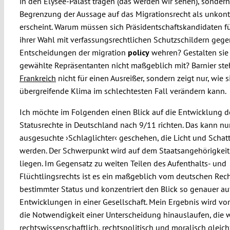
in den Élysée-Palast tragen (das werden wir sehen), sondern
Begrenzung der Aussage auf das Migrationsrecht als unkont
erscheint. Warum müssen sich Präsidentschaftskandidaten fü
ihrer Wahl mit verfassungsrechtlichen Schutzschildern gege
Entscheidungen der migration
policy
wehren? Gestalten sie 
gewählte Repräsentanten nicht maßgeblich mit? Barnier steh
Frankreich
nicht für einen Ausreißer, sondern zeigt nur, wie s
übergreifende Klima im schlechtesten Fall verändern kann.
Ich möchte im Folgenden einen Blick auf die Entwicklung d
Statusrechte in Deutschland nach 9/11 richten. Das kann nu
ausgesuchte ›Schlaglichter‹ geschehen, die Licht und Schat
werden. Der Schwerpunkt wird auf dem Staatsangehörigkeit
liegen. Im Gegensatz zu weiten Teilen des Aufenthalts- und
Flüchtlingsrechts ist es ein maßgeblich vom deutschen Rec
bestimmter Status und konzentriert den Blick so genauer au
Entwicklungen in einer Gesellschaft. Mein Ergebnis wird vor
die Notwendigkeit einer Unterscheidung hinauslaufen, die w
rechtswissenschaftlich, rechtspolitisch und moralisch gleich