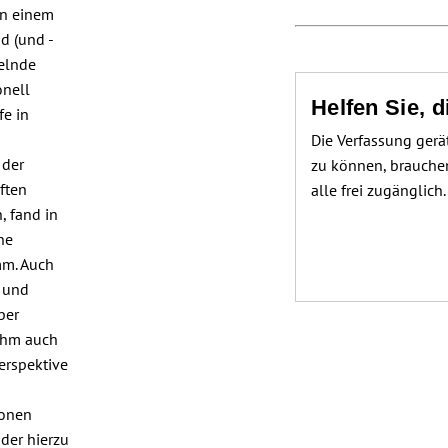
 in einem
d (und -
selnde
onell
Helfen Sie, 
fe in
Die Verfassung gerä
 der
zu können, brauchen
ften
alle frei zugänglich
, fand in
he
mm. Auch
t und
ber
 ihm auch
Perspektive
sonen
der hierzu