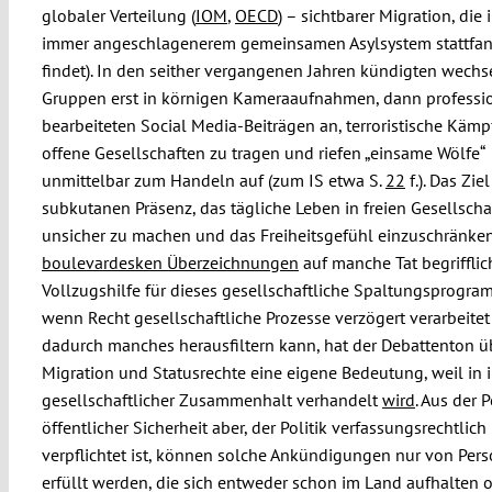
globaler Verteilung (
IOM
,
OECD
) – sichtbarer Migration, die
immer angeschlagenerem gemeinsamen Asylsystem stattfan
findet). In den seither vergangenen Jahren kündigten wech
Gruppen erst in körnigen Kameraaufnahmen, dann professi
bearbeiteten Social Media-Beiträgen an, terroristische Kämp
offene Gesellschaften zu tragen und riefen „einsame Wölfe“
unmittelbar zum Handeln auf (zum IS etwa S.
22
f.). Das Ziel
subkutanen Präsenz, das tägliche Leben in freien Gesellscha
unsicher zu machen und das Freiheitsgefühl einzuschränken
boulevardesken Überzeichnungen
auf manche Tat begrifflic
Vollzugshilfe für dieses gesellschaftliche Spaltungsprogra
wenn Recht gesellschaftliche Prozesse verzögert verarbeite
dadurch manches herausfiltern kann, hat der Debattenton ü
Migration und Statusrechte eine eigene Bedeutung, weil in
gesellschaftlicher Zusammenhalt verhandelt
wird
. Aus der 
öffentlicher Sicherheit aber, der Politik verfassungsrechtlich
verpflichtet ist, können solche Ankündigungen nur von Per
erfüllt werden, die sich entweder schon im Land aufhalten o