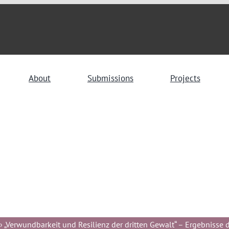
About
Submissions
Projects
 „Verwundbarkeit und Resilienz der dritten Gewalt“ – Ergebnisse de