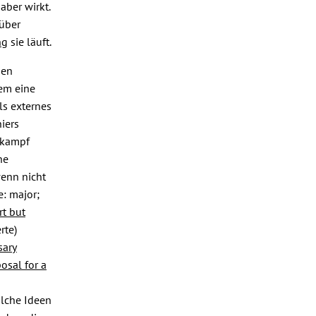
aber wirkt.
 über
ng
sie läuft.
hen
dem eine
ls externes
iers
lkampf
he
enn nicht
e: major;
rt but
rte)
sary
osal for a
solche Ideen