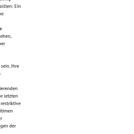
llten: Ein
ne
e
sehen,
ber
sein. Ihre
n
nierenden
e letzten
estriktive
itimen
r
ngen der