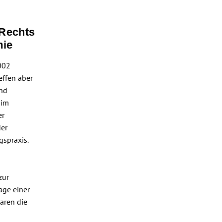
 Rechts
mie
002
reffen aber
und
 im
er
der
gspraxis.
zur
age einer
aren die