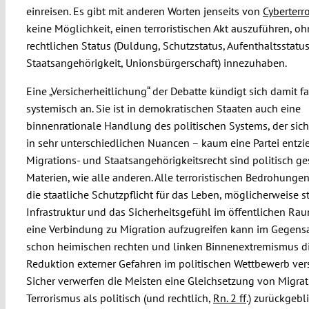
einreisen. Es gibt mit anderen Worten jenseits von
Cyberterr
keine Möglichkeit, einen terroristischen Akt auszuführen, o
rechtlichen Status (Duldung, Schutzstatus, Aufenthaltsstatus
Staatsangehörigkeit, Unionsbürgerschaft) innezuhaben.
Eine „Versicherheitlichung“ der Debatte kündigt sich damit fa
systemisch an. Sie ist in demokratischen Staaten auch eine
binnenrationale Handlung des politischen Systems, der sich 
in sehr unterschiedlichen Nuancen – kaum eine Partei entzi
Migrations- und Staatsangehörigkeitsrecht sind politisch ge
Materien, wie alle anderen. Alle terroristischen Bedrohunge
die staatliche Schutzpflicht für das Leben, möglicherweise s
Infrastruktur und das Sicherheitsgefühl im öffentlichen Ra
eine Verbindung zu Migration aufzugreifen kann im Gegens
schon heimischen rechten und linken Binnenextremismus di
Reduktion externer Gefahren im politischen Wettbewerb ver
Sicher verwerfen die Meisten eine Gleichsetzung von Migra
Terrorismus als politisch (und rechtlich,
Rn. 2 ff
.) zurückgebl