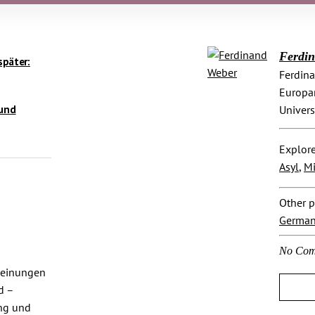
Ferdi
später:
Ferdina
Europar
 und
Univers
Explore
Asyl
,
Mi
Other p
Germa
No Com
heinungen
d –
ng und