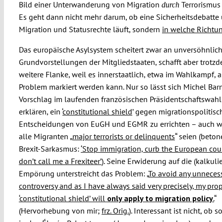
Bild einer Unterwanderung von Migration
Terrorismus 
durch
Es geht dann nicht mehr darum, ob eine Sicherheitsdebatte
Migration und Statusrechte läuft, sondern
in welche Richtu
Das europäische Asylsystem scheitert zwar an unversöhnlic
Grundvorstellungen der Mitgliedstaaten, schafft aber trotz
weitere Flanke, weil es innerstaatlich, etwa im Wahlkampf, a
Problem markiert werden kann. Nur so lässt sich Michel Barn
Vorschlag im laufenden französischen Präsidentschaftswah
erklären, ein ‘
constitutional shield
’ gegen migrationspolitisc
Entscheidungen von EuGH und EGMR zu errichten – auch w
alle Migranten „
major terrorists or delinquents
“ seien (beton
Brexit-Sarkasmus:
‘Stop immigration, curb the European cou
don’t call me a Frexiteer’
). Seine Erwiderung auf die (kalkulie
Empörung unterstreicht das Problem: „
To avoid any unneces
controversy and as I have always said very precisely, my prop
‘constitutional shield’ will
only apply to migration policy
.
“
(Hervorhebung von mir;
frz. Orig.
). Interessant ist nicht, ob 