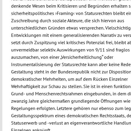
denkende Wesen beim Kritisieren und Begründen erhalten so
sicherheitspolitisches ›Framing‹ von Statusrechten bleibt ei
Zuschreibung durch soziale Akteure, die sich hiervon aus
unterschiedlichen Gründen etwas versprechen. Vielschichtig
Entwicklungen mit einem generalisierenden Narrativ zu ver
setzt durch Zuspitzung viel kritisches Potenzial frei, bleibt a
unvermeidbar selektiv. Auswirkungen von 9/11 sind fraglos
auszumachen, von einer „Versicherheitlichung“ oder
Instrumentalisierung der Statusrechte kann aber keine Rede 
Gestaltung steht in der Bundesrepublik nicht zur Dispositio
demokratischer Mehrheiten, um auf dem Rücken Einzelner
Wehrhaftigkeit zur Schau zu stellen. Sie ist in einen funktio
Grund- und Menschenrechtsrahmen eingebunden, in dem di
zwanzig Jahre gleichermaßen grundlegende Öffnungen wie r
Regelungen erfolgten. Letztere gehören nur ebenso zum leg
Gestaltungsspektrum eines demokratischen Rechtsstaats, de
Statuserwerb und -verlust an eigenverantwortliche Handlu
Einzelnen anknüpft.