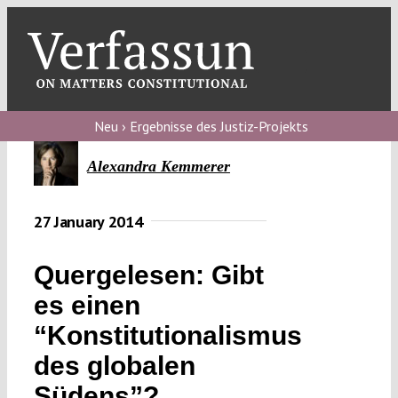
Skip
to
content
Toggl
Navig
Verfassungs
blog
Neu › Ergebnisse des Justiz-Projekts
Verfassungs
Alexandra Kemmerer
debate
27 January 2014
Verfassungs
podcast
Quergelesen: Gibt
Verfassungs
es einen
editorial
“Konstitutionalismus
About
des globalen
Südens”?