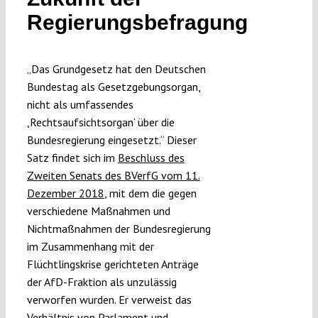
Submissions
Regierungsbefragung
Funding
„Das Grundgesetz hat den Deutschen
Bundestag als Gesetzgebungsorgan,
nicht als umfassendes
Projects
,Rechtsaufsichtsorgan‘ über die
Bundesregierung eingesetzt.“ Dieser
Satz findet sich im
Beschluss des
Zweiten Senats des BVerfG vom 11.
Dezember 2018
, mit dem die gegen
verschiedene Maßnahmen und
Nichtmaßnahmen der Bundesregierung
im Zusammenhang mit der
Flüchtlingskrise gerichteten Anträge
der AfD-Fraktion als unzulässig
verworfen wurden. Er verweist das
Verhältnis von Parlament und