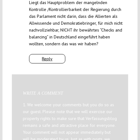
Liegt das Hauptproblem der mangelnden
Kontrolle /Kontrollierbarkeit der Regierung durch
das Parlament nicht darin, dass die Allierten als
Allwissende und Demokratiebringer, für mich nicht
nachvollziehbar, NICHT ihr bewährtes “Checks and
balancing” in Deutschland eingeführt haben
wollten, sondern das was wir haben?
Reply
WRITE A COMMENT
1. We welcome your comments but you do so as
our guest. Please note that we will exercise our
property rights to make sure that Verfassungsblog
remains a safe and attractive place for everyone.
Your comment will not appear immediately but
will be moderated by us. Just as with posts, we