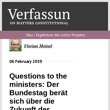
Skip
to
content
Toggl
Navig
Verfassungs
blog
Neu › Ergebnisse des Justiz-Projekts
Verfassungs
Florian Meinel
debate
06 February 2019
Verfassungs
podcast
Questions to the
Verfassungs
ministers: Der
editorial
Bundestag berät
About
sich über die
Zukunft der