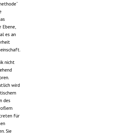
smethode“
e
das
r Ebene,
al es an
rheit
einschaft.
k nicht
gehend
oren.
tlich wird
tischem
n des
großem
treten für
ten
n. Sie