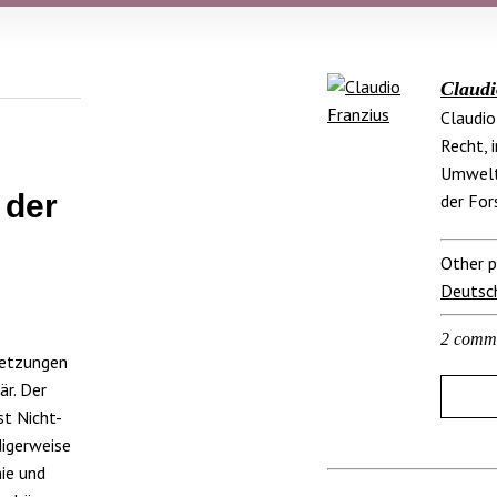
Claudi
Claudio
Recht, 
Umweltr
 der
der For
Other p
Deutsc
2 comm
setzungen
är. Der
st Nicht-
digerweise
mie und