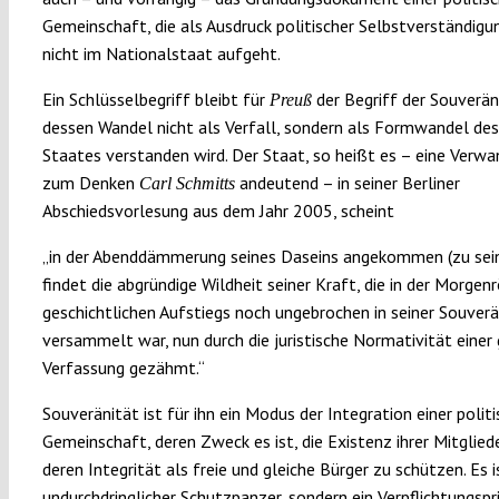
Gemeinschaft, die als Ausdruck politischer Selbstverständigu
nicht im Nationalstaat aufgeht.
Ein Schlüsselbegriff bleibt für
der Begriff der Souverän
Preuß
dessen Wandel nicht als Verfall, sondern als Formwandel d
Staates verstanden wird. Der Staat, so heißt es – eine Verw
zum Denken
andeutend – in seiner Berliner
Carl Schmitts
Abschiedsvorlesung aus dem Jahr 2005, scheint
„in der Abenddämmerung seines Daseins angekommen (zu sei
findet die abgründige Wildheit seiner Kraft, die in der Morgen
geschichtlichen Aufstiegs noch ungebrochen in seiner Souverä
versammelt war, nun durch die juristische Normativität einer
Verfassung gezähmt.“
Souveränität ist für ihn ein Modus der Integration einer polit
Gemeinschaft, deren Zweck es ist, die Existenz ihrer Mitglied
deren Integrität als freie und gleiche Bürger zu schützen. Es i
undurchdringlicher Schutzpanzer, sondern ein Verpflichtungspri