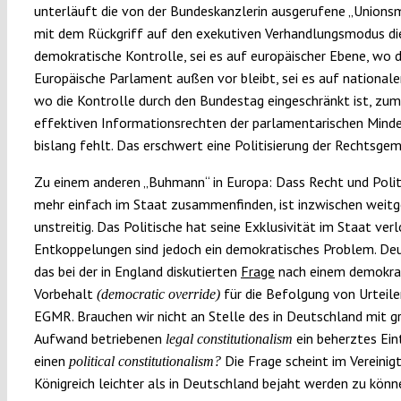
unterläuft die von der Bundeskanzlerin ausgerufene „Union
mit dem Rückgriff auf den exekutiven Verhandlungsmodus di
demokratische Kontrolle, sei es auf europäischer Ebene, wo 
Europäische Parlament außen vor bleibt, sei es auf nationale
wo die Kontrolle durch den Bundestag eingeschränkt ist, zum
effektiven Informationsrechten der parlamentarischen Minde
bislang fehlt. Das erschwert eine Politisierung der Rechtsgem
Zu einem anderen „Buhmann“ in Europa: Dass Recht und Politi
mehr einfach im Staat zusammenfinden, ist inzwischen weit
unstreitig. Das Politische hat seine Exklusivität im Staat verl
Entkoppelungen sind jedoch ein demokratisches Problem. Deu
das bei der in England diskutierten
Frage
nach einem demokra
Vorbehalt
für die Befolgung von Urteile
(democratic override)
EGMR. Brauchen wir nicht an Stelle des in Deutschland mit 
Aufwand betriebenen
ein beherztes Ein
legal constitutionalism
einen
Die Frage scheint im Vereinig
political constitutionalism?
Königreich leichter als in Deutschland bejaht werden zu könne