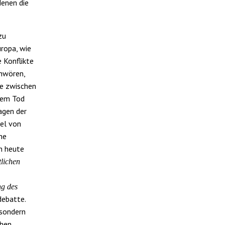
denen die
zu
uropa, wie
 Konflikte
chwören,
te zwischen
dem Tod
agen der
iel von
ne
on heute
tlichen
ng des
debatte.
 sondern
chen