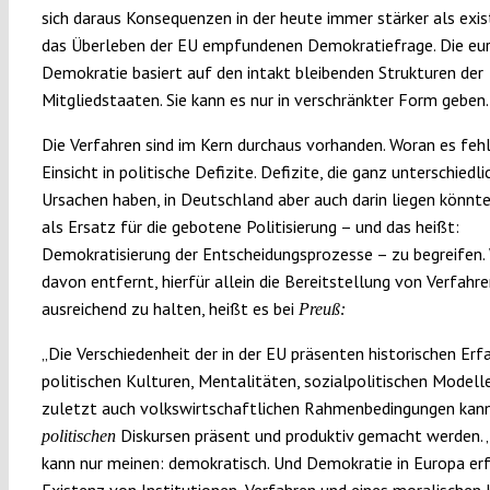
sich daraus Konsequenzen in der heute immer stärker als exist
das Überleben der EU empfundenen Demokratiefrage. Die eu
Demokratie basiert auf den intakt bleibenden Strukturen der
Mitgliedstaaten. Sie kann es nur in verschränkter Form geben.
Die Verfahren sind im Kern durchaus vorhanden. Woran es fehlt
Einsicht in politische Defizite. Defizite, die ganz unterschiedli
Ursachen haben, in Deutschland aber auch darin liegen könnt
als Ersatz für die gebotene Politisierung – und das heißt:
Demokratisierung der Entscheidungsprozesse – zu begreifen.
davon entfernt, hierfür allein die Bereitstellung von Verfahre
ausreichend zu halten, heißt es bei
Preuß:
„Die Verschiedenheit der in der EU präsenten historischen Erf
politischen Kulturen, Mentalitäten, sozialpolitischen Modell
zuletzt auch volkswirtschaftlichen Rahmenbedingungen kann
Diskursen präsent und produktiv gemacht werden. ‚P
politischen
kann nur meinen: demokratisch. Und Demokratie in Europa erf
Existenz von Institutionen, Verfahren und eines moralischen 