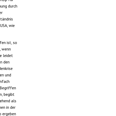
nung durch
er
ständnis
 USA, wie
en ist, so
n, wenn
e leidet
in den
denkrise
len und
infach
 Begriffen
n, begibt
tehend als
en in der
so ergeben