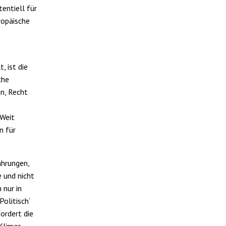
entiell für
ropäische
, ist die
che
en, Recht
 Weit
n für
ahrungen,
e und nicht
 nur in
olitisch‘
ordert die
Klimas,