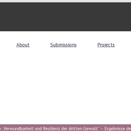
About
Submissions
Projects
 „Verwundbarkeit und Resilienz der dritten Gewalt“ – Ergebnisse de