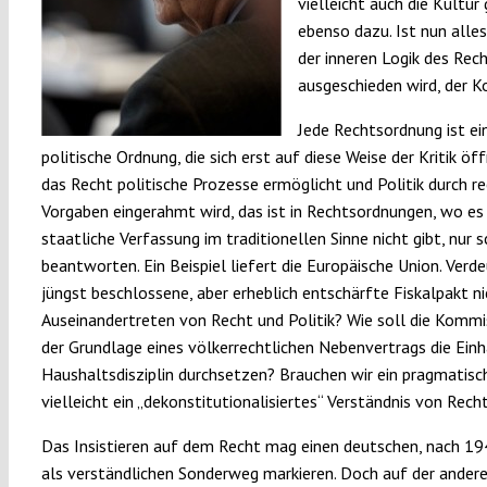
vielleicht auch die Kultur
ebenso dazu. Ist nun alle
der inneren Logik des Re
ausgeschieden wird, der 
Jede Rechtsordnung ist ei
politische Ordnung, die sich erst auf diese Weise der Kritik öf
das Recht politische Prozesse ermöglicht und Politik durch re
Vorgaben eingerahmt wird, das ist in Rechtsordnungen, wo es
staatliche Verfassung im traditionellen Sinne nicht gibt, nur 
beantworten. Ein Beispiel liefert die Europäische Union. Verde
jüngst beschlossene, aber erheblich entschärfte Fiskalpakt ni
Auseinandertreten von Recht und Politik? Wie soll die Kommi
der Grundlage eines völkerrechtlichen Nebenvertrags die Einh
Haushaltsdisziplin durchsetzen? Brauchen wir ein pragmatisch
vielleicht ein „dekonstitutionalisiertes“ Verständnis von Rech
Das Insistieren auf dem Recht mag einen deutschen, nach 1
als verständlichen Sonderweg markieren. Doch auf der andere