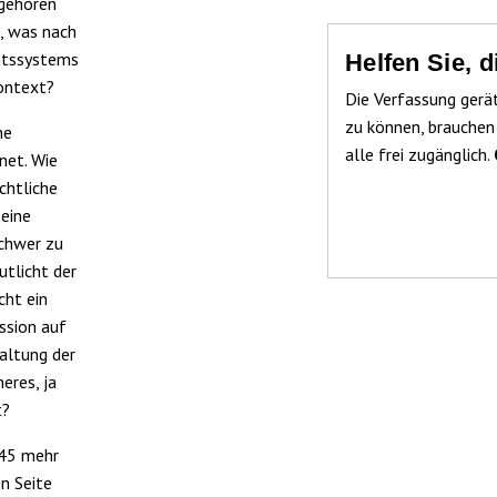
 gehören
s, was nach
chtssystems
Helfen Sie, 
Kontext?
Die Verfassung gerä
zu können, brauchen
ne
alle frei zugänglich.
fnet. Wie
chtliche
 eine
schwer zu
utlicht der
cht ein
ssion auf
altung der
eres, ja
t?
945 mehr
n Seite