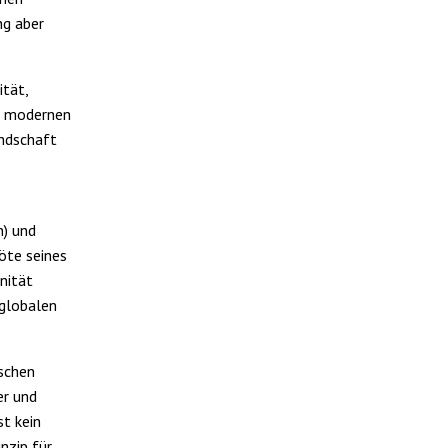
ng aber
ität,
es modernen
andschaft
n) und
röte seines
nität
 globalen
ischen
er und
st kein
nzip für