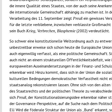
die innere Qualität eines Staates, von der auch seine Anerken
die internationale Gemeinschaft abhängig zu machen ist. In d
Verarbeitung des 11. September zeigt
ein gewisses Ver
Preuß
für die letzte verbliebene, inzwischen verblasste Großmacht
sein Buch
(2002) verdeutlicht.
Krieg, Verbrechen, Blasphemie
So schwer eine konstitutionelle Weltordnung auch zu entwerf
unbestreitbar erweise sich schon heute die Europäische Unio
auch eigenwillig verfasst, als eine politische Gemeinschaft. Si
auch nicht an einem strukturellen Öffentlichkeitsdefizit, wie 
europaweiten Auseinandersetzungen in der Finanz- und Schul
erkennbar wird. Hinzu kommt, dass sich in der Union die sozia
kulturellen Bedingungen demokratischer Verfasstheit nicht e
staatsanalog rekonstruieren lassen. Ohne sich von den alten
des Staatsrechts und der politischen Theorie zu verabschiede
sich
, der Konstitutionalisierungsidee erkennbar näher s
Preuß
der Governance-Perspektive, auf die Suche nach dem Politisch
EU. Wird die föderale Struktur der Union als „Bund“ erkannt, 