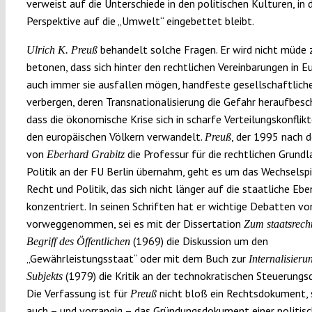
verweist auf die Unterschiede in den politischen Kulturen, in 
Perspektive auf die „Umwelt“ eingebettet bleibt.
behandelt solche Fragen. Er wird nicht müde 
Ulrich K. Preuß
betonen, dass sich hinter den rechtlichen Vereinbarungen in E
auch immer sie ausfallen mögen, handfeste gesellschaftliche
verbergen, deren Transnationalisierung die Gefahr heraufbes
dass die ökonomische Krise sich in scharfe Verteilungskonflik
den europäischen Völkern verwandelt.
, der 1995 nach 
Preuß
von
die Professur für die rechtlichen Grundl
Eberhard Grabitz
Politik an der FU Berlin übernahm, geht es um das Wechselsp
Recht und Politik, das sich nicht länger auf die staatliche Ebe
konzentriert. In seinen Schriften hat er wichtige Debatten v
vorweggenommen, sei es mit der Dissertation
Zum staatsrech
(1969) die Diskussion um den
Begriff des Öffentlichen
„Gewährleistungsstaat“ oder mit dem Buch zur
Internalisieru
(1979) die Kritik an der technokratischen Steuerungs
Subjekts
Die Verfassung ist für
nicht bloß ein Rechtsdokument,
Preuß
auch – und vorrangig – das Gründungsdokument einer politis