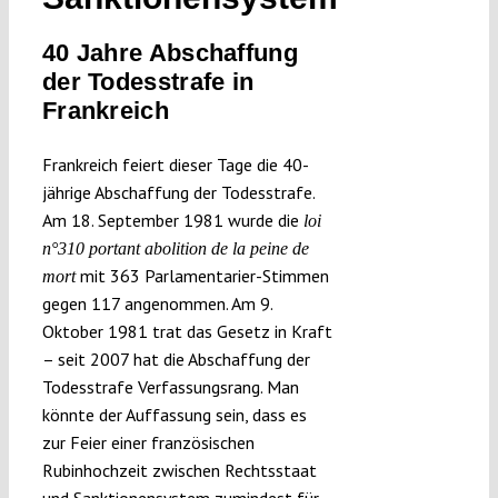
Submissions
40 Jahre Abschaffung
der Todesstrafe in
Funding
Frankreich
Frankreich feiert dieser Tage die 40-
Projects
jährige Abschaffung der Todesstrafe.
Am 18. September 1981 wurde die
loi
n°310 portant abolition de la peine de
mit 363 Parlamentarier-Stimmen
mort
gegen 117 angenommen. Am 9.
Oktober 1981 trat das Gesetz in Kraft
– seit 2007 hat die Abschaffung der
Todesstrafe Verfassungsrang. Man
könnte der Auffassung sein, dass es
zur Feier einer französischen
Rubinhochzeit zwischen Rechtsstaat
und Sanktionensystem zumindest für