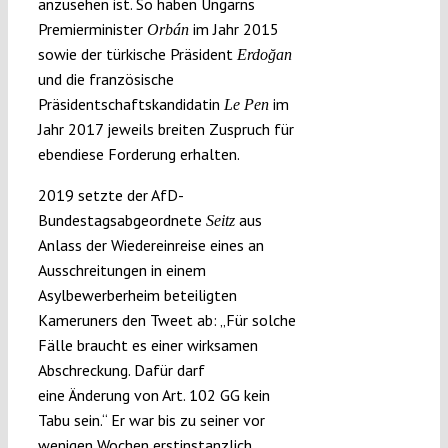
anzusehen ist. So haben Ungarns
Premierminister
im Jahr 2015
Orbán
sowie der türkische Präsident
Erdoğan
und die französische
Präsidentschaftskandidatin
im
Le Pen
Jahr 2017 jeweils breiten Zuspruch für
ebendiese Forderung erhalten.
2019 setzte der AfD-
Bundestagsabgeordnete
aus
Seitz
Anlass der Wiedereinreise eines an
Ausschreitungen in einem
Asylbewerberheim beteiligten
Kameruners den Tweet ab: „Für solche
Fälle braucht es einer wirksamen
Abschreckung. Dafür darf
eine Änderung von Art. 102 GG kein
Tabu sein.“ Er war bis zu seiner vor
wenigen Wochen erstinstanzlich