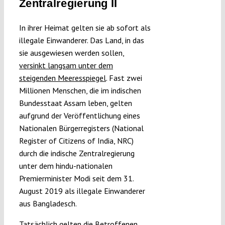
Zentralregierung II
Submissions
In ihrer Heimat gelten sie ab sofort als
illegale Einwanderer. Das Land, in das
Funding
sie ausgewiesen werden sollen,
versinkt langsam unter dem
Projects
steigenden Meeresspiegel
. Fast zwei
Millionen Menschen, die im indischen
Bundesstaat Assam leben, gelten
aufgrund der Veröffentlichung eines
Nationalen Bürgerregisters (National
Register of Citizens of India, NRC)
durch die indische Zentralregierung
unter dem hindu-nationalen
Premierminister Modi seit dem 31.
August 2019 als illegale Einwanderer
aus Bangladesch.
Tatsächlich gelten die Betroffenen