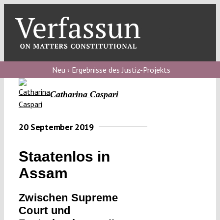
Skip
to
content
Toggl
Navig
Verfassungs
blog
Neu › Ergebnisse des Justiz-Projekts
Verfassungs
Catharina Caspari
debate
Verfassungs
20 September 2019
podcast
Staatenlos in
Verfassungs
Assam
editorial
Zwischen Supreme
About
Court und