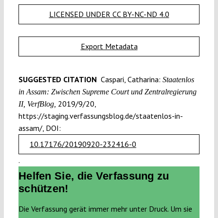
LICENSED UNDER CC BY-NC-ND 4.0
Export Metadata
SUGGESTED CITATION
Caspari, Catharina:
Staatenlos
in Assam: Zwischen Supreme Court und Zentralregierung
2019/9/20,
II, VerfBlog,
https://staging.verfassungsblog.de/staatenlos-in-
assam/, DOI:
10.17176/20190920-232416-0
.
Helfen Sie, die Verfassung zu
schützen!
Die Verfassung gerät immer mehr unter Druck. Um sie