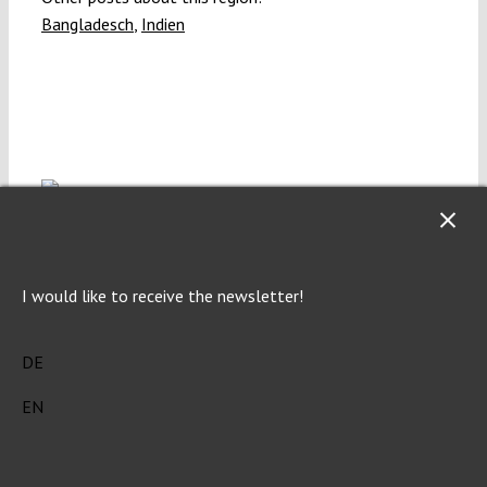
Bangladesch
,
Indien
I would like to receive the newsletter!
Catharina Caspari
Catharina Caspari studierte Philosophie in München und
DE
Rechtswissenschaften an der LMU München und der
EN
HU Berlin. Derzeit ist sie Rechtsreferendarin und
erarbeitet ein Exposé zu Fragen der Klimaflucht.