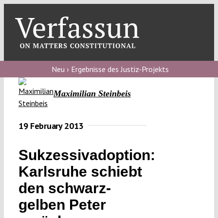
Skip
to
content
Toggl
Navig
Verfassungs
blog
Neu › Ergebnisse des Justiz-Projekts
Verfassungs
Maximilian Steinbeis
debate
Verfassungs
19 February 2013
podcast
Sukzessivadoption:
Verfassungs
Karlsruhe schiebt
editorial
den schwarz-
About
gelben Peter