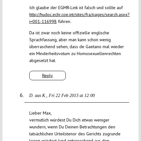
Ich glaube der EGMR-Link ist falsch und sollte auf
http://hudoc.echr.coe.int/sites/fra/pages/search.aspx?
i=001-116998
führen.
Da ist zwar noch keine offizielle englische
Sprachfassung, aber man kann schon wenig
überraschend sehen, dass de Gaetano mal wieder
ein Minderheitsvotum zu Homosexuellenrechten
abgesetzt hat.
Reply
D. aus K.
Fri 22 Feb 2013 at 12:00
Lieber Max,
vermutlich würdest Du Dich etwas weniger
wundern, wenn Du Deinen Betrachtungen den
tatsächlichen Urteilstenor des Gerichts zugrunde
legen würdest (und entsprechend aus den