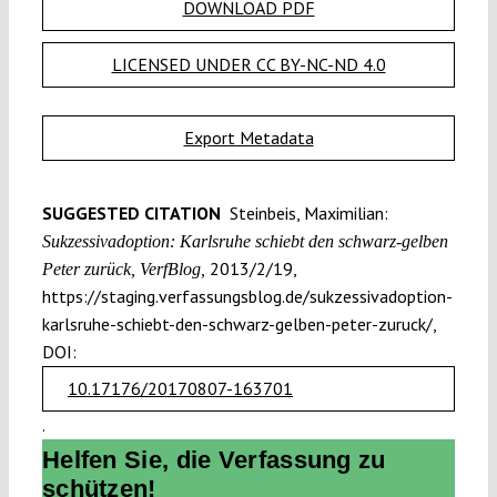
DOWNLOAD PDF
LICENSED UNDER CC BY-NC-ND 4.0
Export Metadata
SUGGESTED CITATION
Steinbeis, Maximilian:
Sukzessivadoption: Karlsruhe schiebt den schwarz-gelben
2013/2/19,
Peter zurück, VerfBlog,
https://staging.verfassungsblog.de/sukzessivadoption-
karlsruhe-schiebt-den-schwarz-gelben-peter-zuruck/,
DOI:
10.17176/20170807-163701
.
Helfen Sie, die Verfassung zu
schützen!