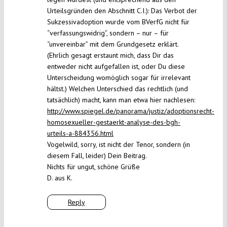
Urteilsgründen den Abschnitt C.I.): Das Verbot der
Sukzessivadoption wurde vom BVerfG nicht für
“verfassungswidrig”, sondern – nur – für
“unvereinbar” mit dem Grundgesetz erklärt.
(Ehrlich gesagt erstaunt mich, dass Dir das
entweder nicht aufgefallen ist, oder Du diese
Unterscheidung womöglich sogar für irrelevant
hältst.) Welchen Unterschied das rechtlich (und
tatsächlich) macht, kann man etwa hier nachlesen:
http://www.spiegel.de/panorama/justiz/adoptionsrecht-
homosexueller-gestaerkt-analyse-des-bgh-
urteils-a-884356.html
Vogelwild, sorry, ist nicht der Tenor, sondern (in
diesem Fall, leider) Dein Beitrag.
Nichts für ungut, schöne Grüße
D. aus K.
Reply