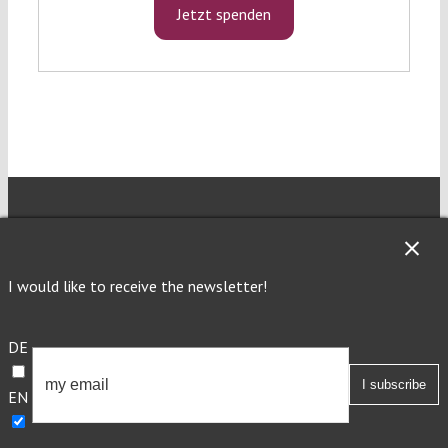
Jetzt spenden
Verfassungsblog is a journalistic and
I would like to receive the newsletter!
academic forum of debate on topical events
and developments in constitutional law and
DE
politics in Germany, the emerging common
European constitutional space and beyond.
EN