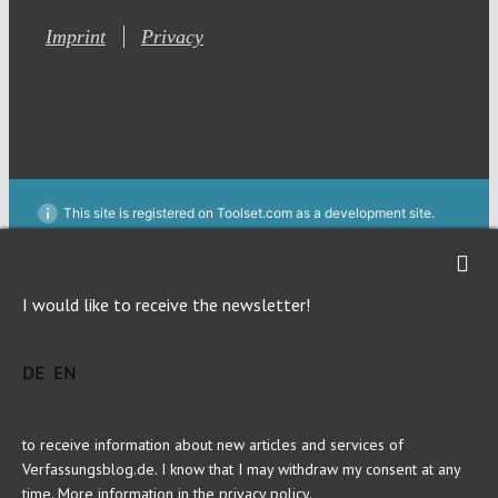
Imprint
Privacy
This site is registered on Toolset.com as a development site.
Generic filters
Generic filters
Hidden label
Hidden label
I would like to receive the newsletter!
Hidden label
Hidden label
Hidden label
Hidden label
DE
EN
Hidden label
Hidden label
to receive information about new articles and services of
Verfassungsblog.de. I know that I may withdraw my consent at any
time. More information in
the privacy policy
.