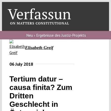
Skip
to
content
Toggl
Navig
Verfassungs
blog
Neu › Ergebnisse des Justiz-Projekts
Verfassungs
Elisabeth Greif
debate
Verfassungs
06 July 2018
podcast
Tertium datur –
Verfassungs
causa finita? Zum
editorial
Dritten
About
Geschlecht in