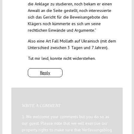
die Anklage zu studieren, noch bekam er einen
Anwalt an die Seite gestellt, noch interessierte
sich das Gericht für die Beweisangebote des
Klägers noch kümmerte es sich um seine
rechtlichen Einwände und Argumente.”
Also eine Art Fall Mollath auf Ukrainisch (mit dem
Unterschied zwischen 3 Tagen und 7 Jahren).
Tut mir leid, konnte nicht widerstehen.
Reply
WRITE A COMMENT
1. We welcome your comments but you do so as
our guest. Please note that we will exercise our
property rights to make sure that Verfassungsblog