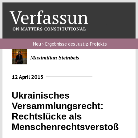
Skip
to
content
Toggl
Navig
Verfassungs
blog
Neu › Ergebnisse des Justiz-Projekts
Verfassungs
Maximilian Steinbeis
debate
12 April 2013
Verfassungs
podcast
Ukrainisches
Verfassungs
Versammlungsrecht:
editorial
Rechtslücke als
About
Menschenrechtsverstoß