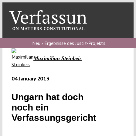
Skip
to
content
Toggl
Navig
V
Neu › Ergebnisse des Justiz-Projekts
V
Maximilian Steinbeis
V
04 January 2013
Ungarn hat doch
V
noch ein
Verfassungsgericht