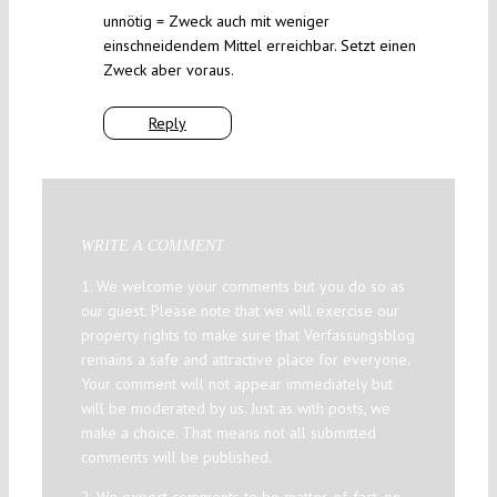
unnötig = Zweck auch mit weniger
einschneidendem Mittel erreichbar. Setzt einen
Zweck aber voraus.
Reply
WRITE A COMMENT
1. We welcome your comments but you do so as
our guest. Please note that we will exercise our
property rights to make sure that Verfassungsblog
remains a safe and attractive place for everyone.
Your comment will not appear immediately but
will be moderated by us. Just as with posts, we
make a choice. That means not all submitted
comments will be published.
2. We expect comments to be matter-of-fact, on-