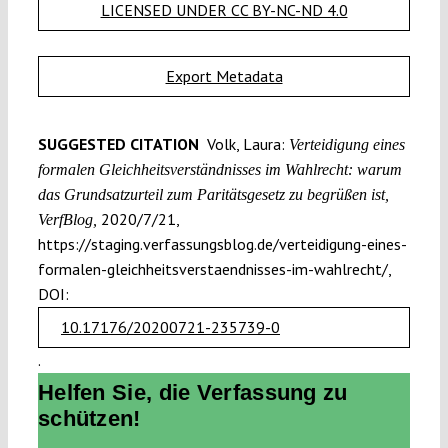
LICENSED UNDER CC BY-NC-ND 4.0
Export Metadata
SUGGESTED CITATION
Volk, Laura:
Verteidigung eines
formalen Gleichheits­verständnisses im Wahlrecht: warum
das Grundsatzurteil zum Paritätsgesetz zu begrüßen ist,
2020/7/21,
VerfBlog,
https://staging.verfassungsblog.de/verteidigung-eines-
formalen-gleichheitsverstaendnisses-im-wahlrecht/,
DOI:
10.17176/20200721-235739-0
.
Helfen Sie, die Verfassung zu
schützen!