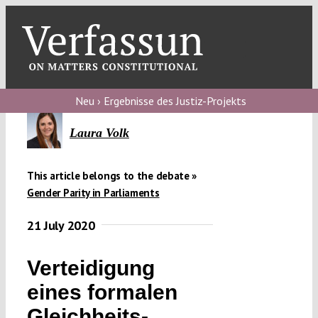
Skip
to
content
Toggl
Navig
Verfassungs
blog
Neu › Ergebnisse des Justiz-Projekts
Verfassungs
Laura Volk
debate
This article belongs to the debate »
Verfassungs
Gender Parity in Parliaments
podcast
21 July 2020
Verfassungs
editorial
Verteidigung
About
eines formalen
Gleichheits­