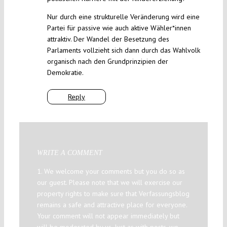
Nur durch eine strukturelle Veränderung wird eine
Partei für passive wie auch aktive Wähler*innen
attraktiv. Der Wandel der Besetzung des
Parlaments vollzieht sich dann durch das Wahlvolk
organisch nach den Grundprinzipien der
Demokratie.
Reply
WRITE A COMMENT
1. We welcome your comments but you do so as
our guest. Please note that we will exercise our
property rights to make sure that Verfassungsblog
remains a safe and attractive place for everyone.
Your comment will not appear immediately but
will be moderated by us. Just as with posts, we