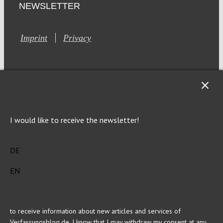
NEWSLETTER
Imprint
Privacy
This site is registered on Toolset.com as a development site.
I would like to receive the newsletter!
Generic filters
Generic filters
DE
Hidden label
Hidden label
Hidden label
Hidden label
EN
Hidden label
Hidden label
Hidden label
Hidden label
to receive information about new articles and services of
Verfassungsblog.de. I know that I may withdraw my consent at any