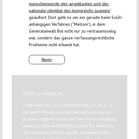
menschenwurde-des-angeklagten-und-die-
nationale-identitat-des-konigreichs-spanien/
geäußert. Dort geht es um ein gerade beim EuGH
anhängigen Verfahren (“Melloni”), in dem
Generalanwalt Bot nicht nur zu vertrauensselig
war, sondern das ganze verfassungsrechtliche
Probleme nicht erkannt hat.
Reply
WRITE A COMMENT
1. We welcome your comments but you do so as
our guest. Please note that we will exercise our
property rights to make sure that Verfassungsblog
remains a safe and attractive place for everyone.
Your comment will not appear immediately but