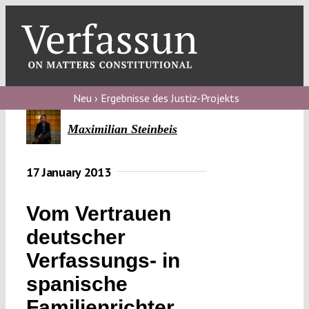
Skip
to
content
Toggl
Navig
Verfassungs
blog
Neu › Ergebnisse des Justiz-Projekts
Verfassungs
Maximilian Steinbeis
debate
17 January 2013
Verfassungs
podcast
Vom Vertrauen
Verfassungs
deutscher
editorial
Verfassungs- in
About
spanische
Familienrichter