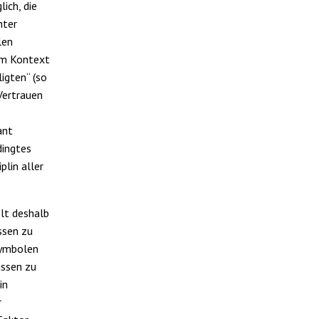
ich, die
hter
len
sem Kontext
igten“ (so
Vertrauen
ant
dingtes
plin aller
elt deshalb
ssen zu
 Symbolen
issen zu
in
r