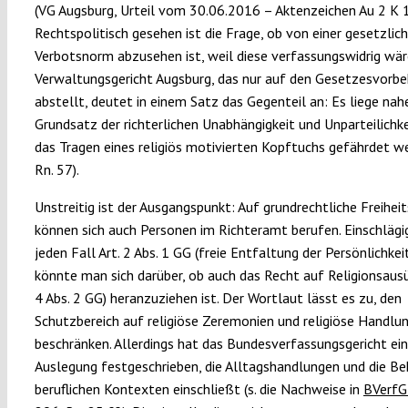
(VG Augsburg, Urteil vom 30.06.2016 – Aktenzeichen Au 2 K 1
Rechtspolitisch gesehen ist die Frage, ob von einer gesetzlic
Verbotsnorm abzusehen ist, weil diese verfassungswidrig wär
Verwaltungsgericht Augsburg, das nur auf den Gesetzesvorbe
abstellt, deutet in einem Satz das Gegenteil an: Es liege nahe
Grundsatz der richterlichen Unabhängigkeit und Unparteilichke
das Tragen eines religiös motivierten Kopftuchs gefährdet wer
Rn. 57).
Unstreitig ist der Ausgangspunkt: Auf grundrechtliche Freihei
können sich auch Personen im Richteramt berufen. Einschlägig
jeden Fall Art. 2 Abs. 1 GG (freie Entfaltung der Persönlichkeit
könnte man sich darüber, ob auch das Recht auf Religionsausü
4 Abs. 2 GG) heranzuziehen ist. Der Wortlaut lässt es zu, den
Schutzbereich auf religiöse Zeremonien und religiöse Handlu
beschränken. Allerdings hat das Bundesverfassungsgericht ei
Auslegung festgeschrieben, die Alltagshandlungen und die Bek
beruflichen Kontexten einschließt (s. die Nachweise in
BVerfG