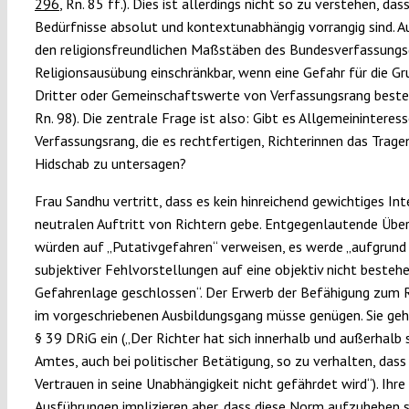
296
, Rn. 85 ff.). Dies ist allerdings nicht so zu verstehen, dass
Bedürfnisse absolut und kontextunabhängig vorrangig sind. A
den religionsfreundlichen Maßstäben des Bundesverfassungsg
Religionsausübung einschränkbar, wenn eine Gefahr für die G
Dritter oder Gemeinschaftswerte von Verfassungsrang besteh
Rn. 98). Die zentrale Frage ist also: Gibt es Allgemeininteres
Verfassungsrang, die es rechtfertigen, Richterinnen das Trage
Hidschab zu untersagen?
Frau Sandhu vertritt, dass es kein hinreichend gewichtiges In
neutralen Auftritt von Richtern gebe. Entgegenlautende Übe
würden auf „Putativgefahren“ verweisen, es werde „aufgrund
subjektiver Fehlvorstellungen auf eine objektiv nicht besteh
Gefahrenlage geschlossen“. Der Erwerb der Befähigung zum 
im vorgeschriebenen Ausbildungsgang müsse genügen. Sie geh
§ 39 DRiG ein („Der Richter hat sich innerhalb und außerhalb 
Amtes, auch bei politischer Betätigung, so zu verhalten, dass
Vertrauen in seine Unabhängigkeit nicht gefährdet wird“). Ihre
Ausführungen implizieren aber, dass diese Norm aufzuheben se