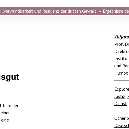
 „Verwundbarkeit und Resilienz der dritten Gewalt“ – Ergebnisse de
Tatjan
Prof. D
Direkto
Institu
und Rec
Humbold
gsgut
Explore
Justiz
,
Dienst
 Teile der
 einer
Other p
 eine
Deutsc