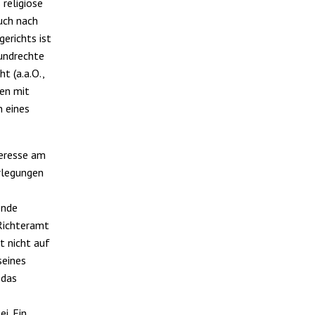
 religiöse
uch nach
erichts ist
rundrechte
t (a.a.O.,
sen mit
n eines
teresse am
rlegungen
ende
Richteramt
t nicht auf
seines
 das
i. Ein