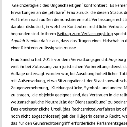
„Gleichzeitigkeit des Ungleichzeitigen“ konfrontiert: Es kehre
Erwartungen an die „ehrbare“ Frau zurück, die diesen Status du
Auftreten nach außen demonstrieren soll. Verfassungsrechtli
darüber diskutiert, in welchen Kontexten rechtliche Verbote 
begründen sind. In ihrem
Beitrag zum Verfassungsblog
spricht
dafür aus, dass das Tragen eines Hidschab in 
Aquilah Sandhu
einer Richterin zulässig sein müsse.
Frau Sandhu hat 2015 vor dem Verwaltungsgericht Augsburg 
weil ihr bei Zulassung zum juristischen Vorbereitungsdienst d
Auflage untersagt worden war, bei Ausübung hoheitlicher Tät
mit Außenwirkung, etwa Sitzungsdienst der Staatsanwaltsch
Zeugenvernehmung, „Kleidungsstücke, Symbole und andere 
zu tragen, „die objektiv geeignet sind, das Vertrauen in die reli
weltanschauliche Neutralität der Dienstausübung“ zu beeintr
Das erstinstanzliche Urteil (das Rechtsmittelverfahren ist o
noch nicht abgeschlossen) gab der Klägerin deshalb Recht, we
das für den Grundrechtseingriff erforderliche Parlamentsges