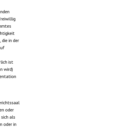
enden
reiwillig
immtes
htigkeit
die in der
auf
ich ist
n wird)
mentation
erichtssaal
len oder
 sich als
n oder in