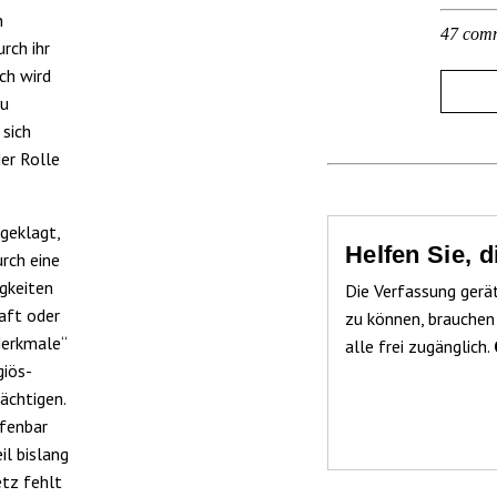
n
47 com
rch ihr
ch wird
zu
 sich
der Rolle
geklagt,
Helfen Sie, 
urch eine
igkeiten
Die Verfassung gerä
aft oder
zu können, brauchen
Merkmale“
alle frei zugänglich.
giös-
ächtigen.
ffenbar
il bislang
etz fehlt