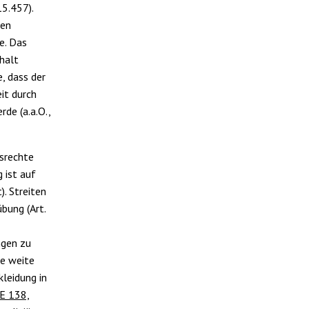
5.457).
hen
e. Das
halt
, dass der
it durch
de (a.a.O.,
tsrechte
 ist auf
). Streiten
bung (Art.
ngen zu
ne weite
leidung in
E 138,