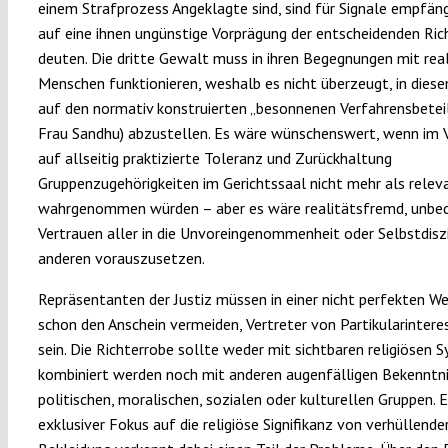
einem Strafprozess Angeklagte sind, sind für Signale empfängl
auf eine ihnen ungünstige Vorprägung der entscheidenden Ric
deuten. Die dritte Gewalt muss in ihren Begegnungen mit rea
Menschen funktionieren, weshalb es nicht überzeugt, in die
auf den normativ konstruierten „besonnenen Verfahrensbeteil
Frau Sandhu) abzustellen. Es wäre wünschenswert, wenn im 
auf allseitig praktizierte Toleranz und Zurückhaltung
Gruppenzugehörigkeiten im Gerichtssaal nicht mehr als relev
wahrgenommen würden – aber es wäre realitätsfremd, unbe
Vertrauen aller in die Unvoreingenommenheit oder Selbstdiszi
anderen vorauszusetzen.
Repräsentanten der Justiz müssen in einer nicht perfekten W
schon den Anschein vermeiden, Vertreter von Partikularintere
sein. Die Richterrobe sollte weder mit sichtbaren religiösen
kombiniert werden noch mit anderen augenfälligen Bekenntn
politischen, moralischen, sozialen oder kulturellen Gruppen. E
exklusiver Fokus auf die religiöse Signifikanz von verhüllende