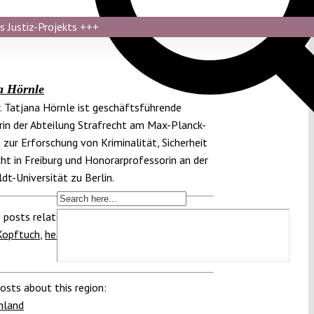
s Justiz-Projekts
+++
a Hörnle
r. Tatjana Hörnle ist geschäftsführende
rin der Abteilung Strafrecht am Max-Planck-
t zur Erforschung von Kriminalität, Sicherheit
ht in Freiburg und Honorarprofessorin an der
t-Universität zu Berlin.
 posts related to this:
Kopftuch
,
head scarf ban
,
hijab
,
Öffentlicher
osts about this region:
hland