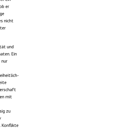
ob er
age
s nicht
ter
tät und
aten. Ein
 nur
iheitlich-
eite
terschaft
ten mit
sig zu
v
 Konflikte