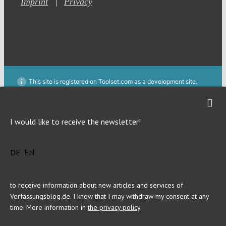
Imprint
Privacy
This site is registered on Toolset.com as a development site.
Generic filters
Generic filters
Hidden label
Hidden label
I would like to receive the newsletter!
Hidden label
Hidden label
Hidden label
Hidden label
DE
EN
Hidden label
Hidden label
to receive information about new articles and services of
Verfassungsblog.de. I know that I may withdraw my consent at any
time. More information in
the privacy policy
.