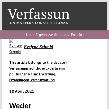
Skip
to
content
Toggl
Navig
Verfassungs
blog
Neu › Ergebnisse des Justiz-Projekts
Verfassungs
Evelyne Schmid
debate
Verfassungs
This article belongs to the debate »
Verfassungsrechtliche Expertise im
podcast
politischen Raum: Erwartung,
Verfassungs
Erfahrungen, Verantwortung
editorial
10 April 2021
About
Weder