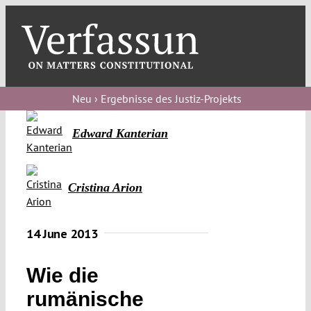
Skip
to
content
Toggl
Navig
Verfassungs
blog
Neu › Ergebnisse des Justiz-Projekts
Verfassungs
Edward Kanterian
debate
Verfassungs
Cristina Arion
podcast
Verfassungs
14 June 2013
editorial
Wie die
About
rumänische