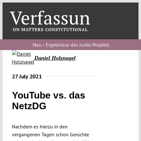
Skip
to
content
Toggl
Navig
Verfassungs
blog
Neu › Ergebnisse des Justiz-Projekts
Daniel Holznagel
Verfassungs
debate
27 July 2021
Verfassungs
podcast
YouTube vs. das
Verfassungs
NetzDG
editorial
Nachdem es hierzu in den
About
vergangenen Tagen schon Gerüchte