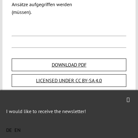
Ansätze aufgegriffen werden
(müssen).
DOWNLOAD PDF
LICENSED UNDER CC BY-SA 4.0
Export Metadata
I would like to receive the newsletter!
SUGGESTED CITATION
Holznagel, Daniel:
YouTube
2021/7/27,
vs. das NetzDG, VerfBlog,
DE
EN
https://staging.verfassungsblog.de/youtube-vs-