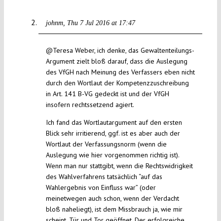
johnm
Thu 7 Jul 2016 at 17:47
@Teresa Weber, ich denke, das Gewaltenteilungs-
Argument zielt bloß darauf, dass die Auslegung
des VfGH nach Meinung des Verfassers eben nicht
durch den Wortlaut der Kompetenzzuschreibung
in Art. 141 B-VG gedeckt ist und der VfGH
insofern rechtssetzend agiert.
Ich fand das Wortlautargument auf den ersten
Blick sehr irritierend, ggf. ist es aber auch der
Wortlaut der Verfassungsnorm (wenn die
Auslegung wie hier vorgenommen richtig ist).
Wenn man nur stattgibt, wenn die Rechtswidrigkeit
des Wahlverfahrens tatsächlich “auf das
Wahlergebnis von Einfluss war” (oder
meinetwegen auch schon, wenn der Verdacht
bloß naheliegt), ist dem Missbrauch ja, wie mir
scheint, Tür und Tor geöffnet. Der erfolgreiche