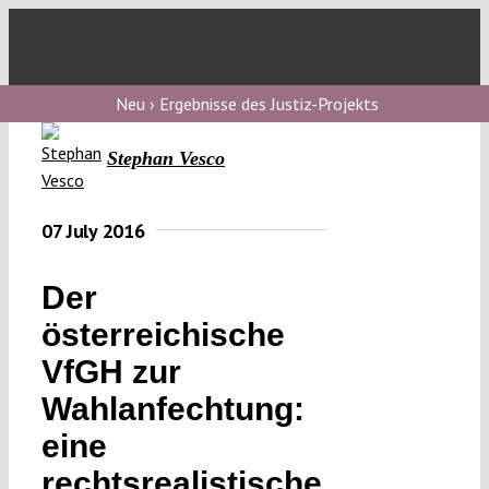
Skip
to
Toggl
content
Navig
V
Neu › Ergebnisse des Justiz-Projekts
Stephan Vesco
V
07 July 2016
V
Der
österreichische
V
VfGH zur
Wahlanfechtung:
eine
rechtsrealistische