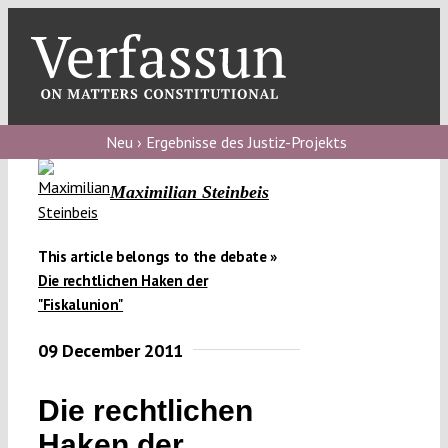
Skip
to
content
Toggl
Navig
Verfassungs
blog
Neu › Ergebnisse des Justiz-Projekts
Verfassungs
Maximilian Steinbeis
debate
Verfassungs
This article belongs to the debate »
Die rechtlichen Haken der
podcast
"Fiskalunion"
Verfassungs
09 December 2011
editorial
About
Die rechtlichen
Haken der