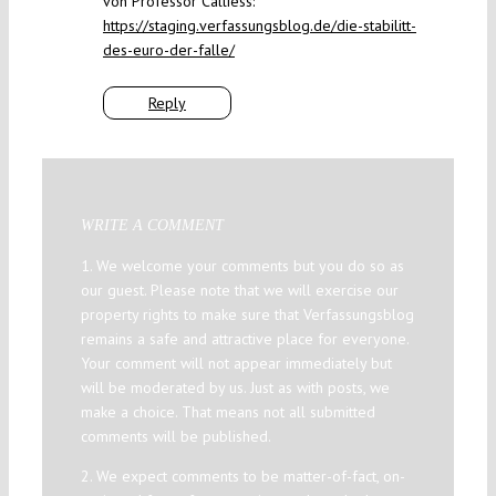
von Professor Calliess:
https://staging.verfassungsblog.de/die-stabilitt-
des-euro-der-falle/
Reply
WRITE A COMMENT
1. We welcome your comments but you do so as
our guest. Please note that we will exercise our
property rights to make sure that Verfassungsblog
remains a safe and attractive place for everyone.
Your comment will not appear immediately but
will be moderated by us. Just as with posts, we
make a choice. That means not all submitted
comments will be published.
2. We expect comments to be matter-of-fact, on-