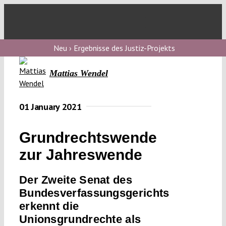
Skip
to
Toggl
content
Navig
V
Neu › Ergebnisse des Justiz-Projekts
Mattias Wendel
V
01 January 2021
V
Grundrechtswende
zur Jahreswende
V
Der Zweite Senat des
Bundesverfassungsgerichts
erkennt die
Unionsgrundrechte als