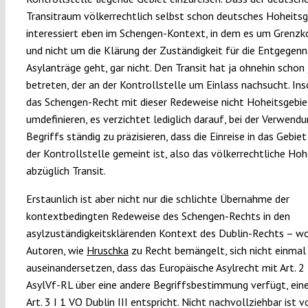
Transitraum völkerrechtlich selbst schon deutsches Hoheitsge
interessiert eben im Schengen-Kontext, in dem es um Grenzk
und nicht um die Klärung der Zuständigkeit für die Entgege
Asylanträge geht, gar nicht. Den Transit hat ja ohnehin schon 
betreten, der an der Kontrollstelle um Einlass nachsucht. Ins
das Schengen-Recht mit dieser Redeweise nicht Hoheitsgebie
umdefinieren, es verzichtet lediglich darauf, bei der Verwend
Begriffs ständig zu präzisieren, dass die Einreise in das Gebiet
der Kontrollstelle gemeint ist, also das völkerrechtliche Hoh
abzüglich Transit.
Erstaunlich ist aber nicht nur die schlichte Übernahme der
kontextbedingten Redeweise des Schengen-Rechts in den
asylzuständigkeitsklärenden Kontext des Dublin-Rechts – wo
Autoren, wie
Hruschka
zu Recht bemängelt, sich nicht einmal
auseinandersetzen, dass das Europäische Asylrecht mit Art. 2 l
AsylVf-RL über eine andere Begriffsbestimmung verfügt, eine
Art. 3 I 1 VO Dublin III entspricht. Nicht nachvollziehbar ist 