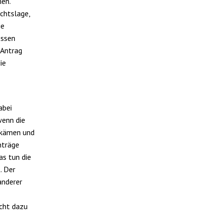
men.
chtslage,
ie
essen
 Antrag
ie
abei
wenn die
chkämen und
nträge
as tun die
. Der
anderer
cht dazu