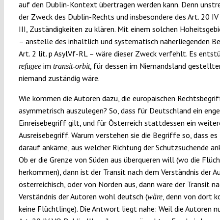
auf den Dublin-Kontext übertragen werden kann. Denn unstrei
der Zweck des Dublin-Rechts und insbesondere des Art. 20 IV
III, Zuständigkeiten zu klären. Mit einem solchen Hoheitsgebi
– anstelle des inhaltlich und systematisch näherliegenden Beg
Art. 2 lit. p AsylVf-RL – wäre dieser Zweck verfehlt. Es entst
im
, für dessen im Niemandsland gestellte
refugee
transit-orbit
niemand zuständig wäre.
Wie kommen die Autoren dazu, die europäischen Rechtsbegrif
asymmetrisch auszulegen? So, dass für Deutschland ein enge
Einreisebegriff gilt, und für Österreich stattdessen ein weiter
Ausreisebegriff. Warum verstehen sie die Begriffe so, dass es 
darauf ankäme, aus welcher Richtung der Schutzsuchende 
Ob er die Grenze von Süden aus überqueren will (wo die Flüch
herkommen), dann ist der Transit nach dem Verständnis der A
österreichisch, oder von Norden aus, dann wäre der Transit n
Verständnis der Autoren wohl deutsch (
, denn von dort
wäre
keine Flüchtlinge). Die Antwort liegt nahe: Weil die Autoren n