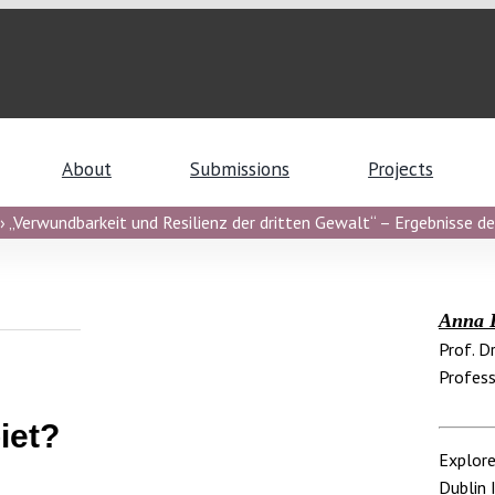
About
Submissions
Projects
 „Verwundbarkeit und Resilienz der dritten Gewalt“ – Ergebnisse de
Anna 
Prof. Dr
Profess
iet?
Explore
Dublin I