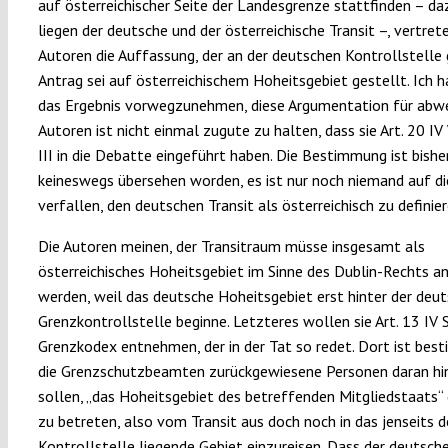
auf österreichischer Seite der Landesgrenze stattfinden – d
liegen der deutsche und der österreichische Transit –, vertret
Autoren die Auffassung, der an der deutschen Kontrollstelle 
Antrag sei auf österreichischem Hoheitsgebiet gestellt. Ich h
das Ergebnis vorwegzunehmen, diese Argumentation für abwe
Autoren ist nicht einmal zugute zu halten, dass sie Art. 20 IV
III in die Debatte eingeführt haben. Die Bestimmung ist bishe
keineswegs übersehen worden, es ist nur noch niemand auf di
verfallen, den deutschen Transit als österreichisch zu definier
Die Autoren meinen, der Transitraum müsse insgesamt als
österreichisches Hoheitsgebiet im Sinne des Dublin-Rechts 
werden, weil das deutsche Hoheitsgebiet erst hinter der deu
Grenzkontrollstelle beginne. Letzteres wollen sie Art. 13 IV
Grenzkodex entnehmen, der in der Tat so redet. Dort ist bes
die Grenzschutzbeamten zurückgewiesene Personen daran hi
sollen, „das Hoheitsgebiet des betreffenden Mitgliedstaats“
zu betreten, also vom Transit aus doch noch in das jenseits d
Kontrollstelle liegende Gebiet einzureisen. Dass der deutsch