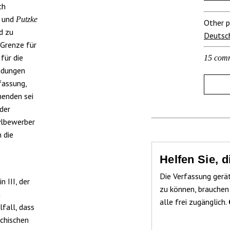
ch
und
Putzke
Other p
d zu
Deutsc
 Grenze für
 für die
15 com
indungen
ffassung,
henden sei
der
sylbewerber
 die
Helfen Sie, 
Die Verfassung gerä
 III, der
zu können, brauchen
n
alle frei zugänglich.
fall, dass
ichischen