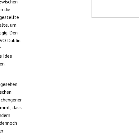
azwischen
en die
gestellte
alte, um
gig. Den
 VO Dublin
r
e Idee
en.
angesehen
tschen
 Schengener
timmt, dass
ndern
 dennoch
er
e