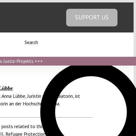
SUPPORT US
Search
s Justiz-Projekts
+++
Lübbe
. Anna Lübbe, Juristin und Mediatorin, ist
orin an der Hochschule Fulda.
 posts related to this:
II
,
Refugee Protection
,
asylum