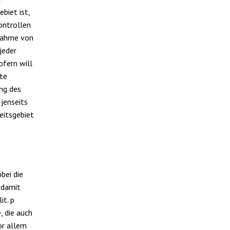
biet ist,
ontrollen
nnahme von
jeder
ofern will
te
ung des
 jenseits
eitsgebiet
bei die
 damit
it. p
, die auch
vor allem