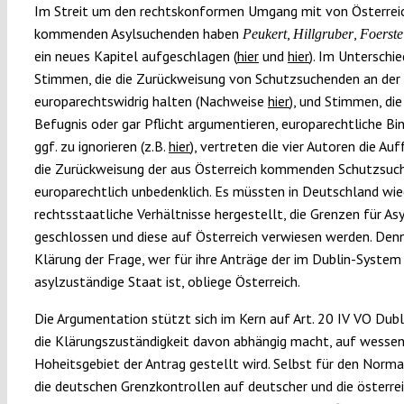
Im Streit um den rechtskonformen Umgang mit von Österrei
kommenden Asylsuchenden haben
,
,
Peukert
Hillgruber
Foerste
ein neues Kapitel aufgeschlagen (
hier
und
hier
). Im Unterschie
Stimmen, die die Zurückweisung von Schutzsuchenden an der
europarechtswidrig halten (Nachweise
hier
), und Stimmen, die
Befugnis oder gar Pflicht argumentieren, europarechtliche B
ggf. zu ignorieren (z.B.
hier
), vertreten die vier Autoren die Au
die Zurückweisung der aus Österreich kommenden Schutzsuc
europarechtlich unbedenklich. Es müssten in Deutschland wie
rechtsstaatliche Verhältnisse hergestellt, die Grenzen für A
geschlossen und diese auf Österreich verwiesen werden. Denn
Klärung der Frage, wer für ihre Anträge der im Dublin-System
asylzuständige Staat ist, obliege Österreich.
Die Argumentation stützt sich im Kern auf Art. 20 IV VO Dublin
die Klärungszuständigkeit davon abhängig macht, auf wesse
Hoheitsgebiet der Antrag gestellt wird. Selbst für den Normal
die deutschen Grenzkontrollen auf deutscher und die österre