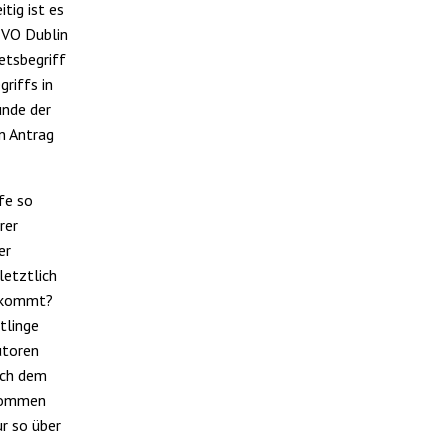
tig ist es
 VO Dublin
etsbegriff
riffs in
ünde der
n Antrag
fe so
rer
er
letztlich
ankommt?
tlinge
utoren
ach dem
 kommen
ur so über