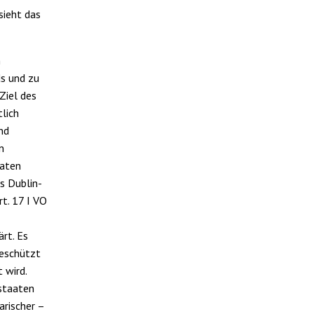
sieht das
n
s und zu
Ziel des
lich
nd
n
aaten
as Dublin-
t. 17 I VO
ärt. Es
geschützt
 wird.
sstaaten
arischer –