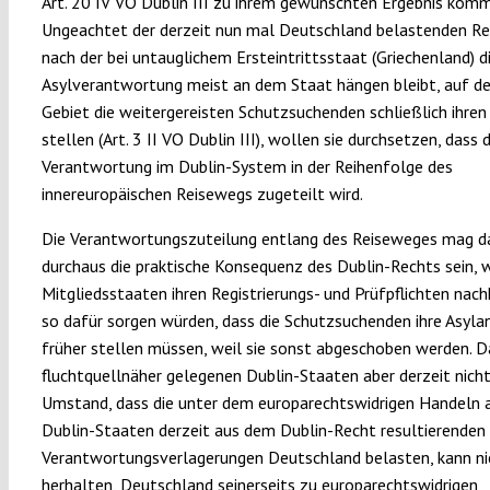
Art. 20 IV VO Dublin III zu ihrem gewünschten Ergebnis kom
Ungeachtet der derzeit nun mal Deutschland belastenden Re
nach der bei untauglichem Ersteintrittsstaat (Griechenland) d
Asylverantwortung meist an dem Staat hängen bleibt, auf d
Gebiet die weitergereisten Schutzsuchenden schließlich ihren
stellen (Art. 3 II VO Dublin III), wollen sie durchsetzen, dass d
Verantwortung im Dublin-System in der Reihenfolge des
innereuropäischen Reisewegs zugeteilt wird.
Die Verantwortungszuteilung entlang des Reiseweges mag d
durchaus die praktische Konsequenz des Dublin-Rechts sein, 
Mitgliedsstaaten ihren Registrierungs- und Prüfpflichten na
so dafür sorgen würden, dass die Schutzsuchenden ihre Asyla
früher stellen müssen, weil sie sonst abgeschoben werden. D
fluchtquellnäher gelegenen Dublin-Staaten aber derzeit nicht
Umstand, dass die unter dem europarechtswidrigen Handeln 
Dublin-Staaten derzeit aus dem Dublin-Recht resultierenden
Verantwortungsverlagerungen Deutschland belasten, kann ni
herhalten, Deutschland seinerseits zu europarechtswidrigen