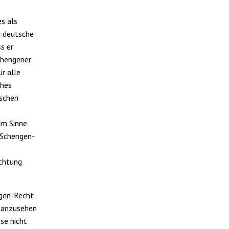
es als
r deutsche
s er
chengener
ür alle
ches
ischen
 im Sinne
 Schengen-
ichtung
ngen-Recht
t anzusehen
ise nicht