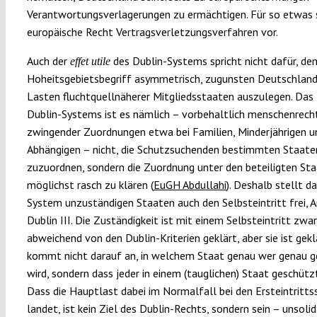
Verantwortungsverlagerungen zu ermächtigen. Für so etwas 
europäische Recht Vertragsverletzungsverfahren vor.
Auch der
des Dublin-Systems spricht nicht dafür, de
effet utile
Hoheitsgebietsbegriff asymmetrisch, zugunsten Deutschland
Lasten fluchtquellnäherer Mitgliedsstaaten auszulegen. Das 
Dublin-Systems ist es nämlich – vorbehaltlich menschenrecht
zwingender Zuordnungen etwa bei Familien, Minderjährigen u
Abhängigen – nicht, die Schutzsuchenden bestimmten Staate
zuzuordnen, sondern die Zuordnung unter den beteiligten St
möglichst rasch zu klären (
EuGH Abdullahi
). Deshalb stellt d
System unzuständigen Staaten auch den Selbsteintritt frei, Ar
Dublin III. Die Zuständigkeit ist mit einem Selbsteintritt zwar
abweichend von den Dublin-Kriterien geklärt, aber sie ist gekl
kommt nicht darauf an, in welchem Staat genau wer genau 
wird, sondern dass jeder in einem (tauglichen) Staat geschützt
Dass die Hauptlast dabei im Normalfall bei den Ersteintritt
landet, ist kein Ziel des Dublin-Rechts, sondern sein – unsolid