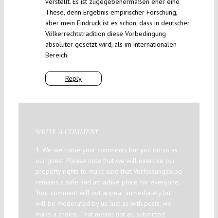
verstellt. Es ist zugegebenermaßen eher eine
These, denn Ergebnis empirischer Forschung,
aber mein Eindruck ist es schon, dass in deutscher
Völkerrechtstradition diese Vorbedingung
absoluter gesetzt wird, als im internationalen
Bereich.
Reply
WRITE A COMMENT
1. We welcome your comments but you do so as
our guest. Please note that we will exercise our
property rights to make sure that Verfassungsblog
remains a safe and attractive place for everyone.
Your comment will not appear immediately but
will be moderated by us. Just as with posts, we
make a choice. That means not all submitted