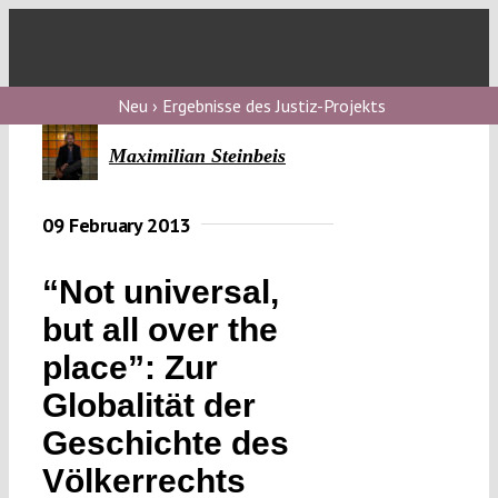
Skip
to
Toggl
content
Navig
Verfassungs
Neu › Ergebnisse des Justiz-Projekts
blog
Maximilian Steinbeis
Verfassungs
debate
09 February 2013
Verfassungs
“Not universal,
podcast
but all over the
Verfassungs
place”: Zur
editorial
Globalität der
About
Geschichte des
Völkerrechts
Submissions