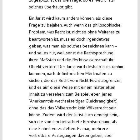
zugespitzt ist das die Frage, ob es “Recht” als
solches überhaupt gibt.
Ein Jurist wird kaum anders können, als diese
Frage zu bejahen. Auch wenn das philosophische
Problem,
Recht ist, nicht so ohne Weiteres zu
was
beantworten ist, muss es doch irgendetwas
geben, was man als solches bezeichnen kann –
und sei es nur, weil sonst die Rechtsprechung
ihren Maßstab und die Rechtswissenschaft ihr
Objekt verlöre. Der Jurist wird deshalb nicht umhin
kommen, nach definitorischen Merkmalen zu
suchen, die das Recht vom Nicht-Recht abgrenzen,
und es auf diese Weise mit einem materiellen
Inhalt zu versehen: zum Beispiel eben jenes
“Anerkenntnis wechselseitiger Gleichrangigkeit”,
ohne das das Völkerrecht kein Völkerrecht sein
könne. Zudem wird der Jurist auch geneigt sein,
sich die von ihm betrachtete Rechtsordnung als
eine Einheit vorzustellen: Es mag mehrere
vertretbare Auslegungen davon geben, aber