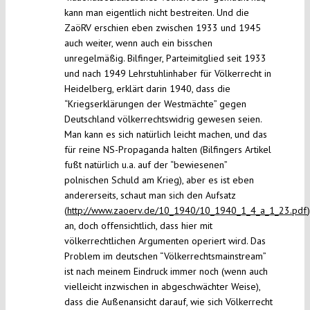
kann man eigentlich nicht bestreiten. Und die
ZaöRV erschien eben zwischen 1933 und 1945
auch weiter, wenn auch ein bisschen
unregelmäßig. Bilfinger, Parteimitglied seit 1933
und nach 1949 Lehrstuhlinhaber für Völkerrecht in
Heidelberg, erklärt darin 1940, dass die
“Kriegserklärungen der Westmächte” gegen
Deutschland völkerrechtswidrig gewesen seien.
Man kann es sich natürlich leicht machen, und das
für reine NS-Propaganda halten (Bilfingers Artikel
fußt natürlich u.a. auf der “bewiesenen”
polnischen Schuld am Krieg), aber es ist eben
andererseits, schaut man sich den Aufsatz
(
http://www.zaoerv.de/10_1940/10_1940_1_4_a_1_23.pdf
)
an, doch offensichtlich, dass hier mit
völkerrechtlichen Argumenten operiert wird. Das
Problem im deutschen “Völkerrechtsmainstream”
ist nach meinem Eindruck immer noch (wenn auch
vielleicht inzwischen in abgeschwächter Weise),
dass die Außenansicht darauf, wie sich Völkerrecht