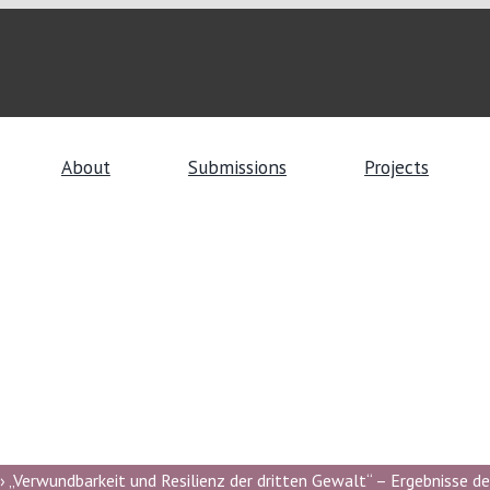
About
Submissions
Projects
 „Verwundbarkeit und Resilienz der dritten Gewalt“ – Ergebnisse de