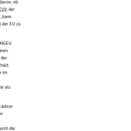
davon, ob
AEUV
, der
, kann
l der EU zu
n NGEU
inen
 der
hält.
e im
ie als
tärkter
er
urch die