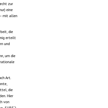
Recht zur
nur) eine
– mit allen
eit, die
ig erteilt
arn und
nn, um die
rationale
ch Art.
nnte,
tel, die
en. Hier
ch von
g „SURE“).