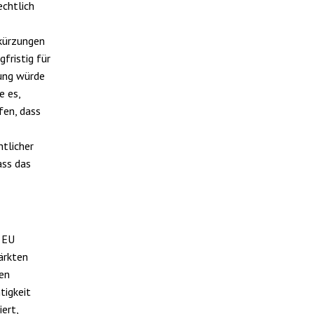
chtlich
kürzungen
fristig für
rung würde
e es,
fen, dass
htlicher
ass das
r EU
ärkten
en
tigkeit
ert,