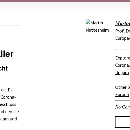
Martin
Prof. D
Europa-
ller
Explore
Corona
cht
Ungarn
Other p
 die EU-
Europa
r Corona-
eschluss
No Com
nd den die
ngarn und