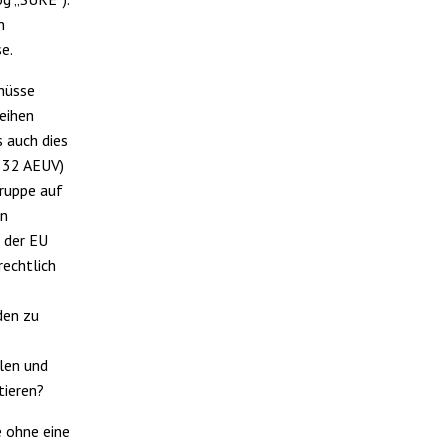
n
e.
chüsse
eihen
s auch dies
 332 AEUV)
gruppe auf
en
 der EU
rechtlich
den zu
len und
tieren?
e ohne eine