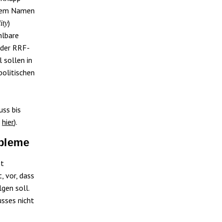
 dem Namen
)
ity
hlbare
 der RRF-
 sollen in
olitischen
ss bis
d
hier
).
bleme
ht
, vor, dass
gen soll.
usses nicht