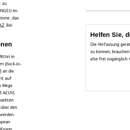
t zu
, NGEU im
önne „das
AZ
. Bei
Helfen Sie, 
enen
Die Verfassung gerä
zu können, brauchen
ittel in
alle frei zugänglich.
n (
back-to-
) an die
d
ht auf
Im Wege
 3 AEUV)
märkten
 über den
werden.
opean
. Knapp