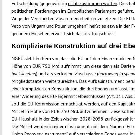
Entscheidung (gegenwärtig)
nicht zustimmen wollen
. Dies ha
politischen Forderungen im Europäischen Parlament geführt
Wege der Verstärkten Zusammenarbeit umzusetzen. Die EU k
Veto von Ungarn und Polen umgehen“, heißt es etwa in der
F
genauem Hinsehen erweist sich das als Trugschluss.
Komplizierte Konstruktion auf drei Eb
NGEU sieht im Kern vor, dass die EU auf den Finanzmärkten M
Höhe von EUR 750 Mrd. aufnimmt, um diese dann als Darlehe
) und als verlorene Zuschüsse (
back-lending
borrowing to spen
Mitgliedstaaten weiterzureichen. Das Aufbauinstrument beru
einer komplizierten Konstruktion, die drei Ebenen umfasst: 
einer Änderung des EU-Eigenmittelbeschlusses (Art. 311 Abs.
soll die EU-Kommission ermächtigt werden, auf den Kapital
Mittel in Höhe von EUR 750 Mrd. aufzunehmen. Diese sollen
EU-Haushalt in der Zeit zwischen 2028-2058 zurückgezahlt 
Die Mittel werden in einem Instrument mit dem Namen „Eur
Union Recovery Instrument“ auf verschiedene Fonds verteilt