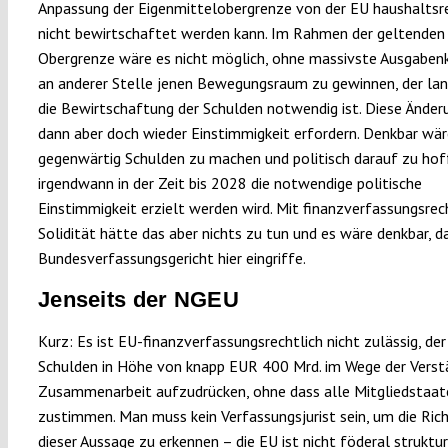
Anpassung der Eigenmittelobergrenze von der EU haushaltsre
nicht bewirtschaftet werden kann. Im Rahmen der geltenden
Obergrenze wäre es nicht möglich, ohne massivste Ausgaben
an anderer Stelle jenen Bewegungsraum zu gewinnen, der lang
die Bewirtschaftung der Schulden notwendig ist. Diese Ände
dann aber doch wieder Einstimmigkeit erfordern. Denkbar wär
gegenwärtig Schulden zu machen und politisch darauf zu hof
irgendwann in der Zeit bis 2028 die notwendige politische
Einstimmigkeit erzielt werden wird. Mit finanzverfassungsrec
Solidität hätte das aber nichts zu tun und es wäre denkbar, d
Bundesverfassungsgericht hier eingriffe.
Jenseits der NGEU
Kurz: Es ist EU-finanzverfassungsrechtlich nicht zulässig, de
Schulden in Höhe von knapp EUR 400 Mrd. im Wege der Verst
Zusammenarbeit aufzudrücken, ohne dass alle Mitgliedstaat
zustimmen. Man muss kein Verfassungsjurist sein, um die Rich
dieser Aussage zu erkennen – die EU ist nicht föderal strukturi