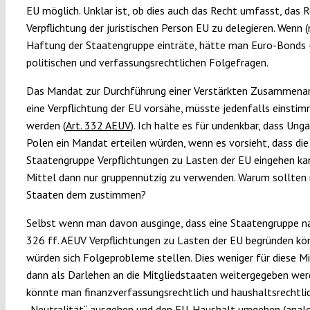
EU möglich. Unklar ist, ob dies auch das Recht umfasst, das 
Verpflichtung der juristischen Person EU zu delegieren. Wenn (
Haftung der Staatengruppe einträte, hätte man Euro-Bonds 
politischen und verfassungsrechtlichen Folgefragen.
Das Mandat zur Durchführung einer Verstärkten Zusammenarb
eine Verpflichtung der EU vorsähe, müsste jedenfalls einstimm
werden (
Art. 332 AEUV
). Ich halte es für undenkbar, dass Ung
Polen ein Mandat erteilen würden, wenn es vorsieht, dass die
Staatengruppe Verpflichtungen zu Lasten der EU eingehen ka
Mittel dann nur gruppennützig zu verwenden. Warum sollten 
Staaten dem zustimmen?
Selbst wenn man davon ausginge, dass eine Staatengruppe na
326 ff. AEUV Verpflichtungen zu Lasten der EU begründen kö
würden sich Folgeprobleme stellen. Dies weniger für diese Mit
dann als Darlehen an die Mitgliedstaaten weitergegeben werd
könnte man finanzverfassungsrechtlich und haushaltsrechtli
„Neutralität“ ausgehen und den EU-Haushalt umgehen (analo