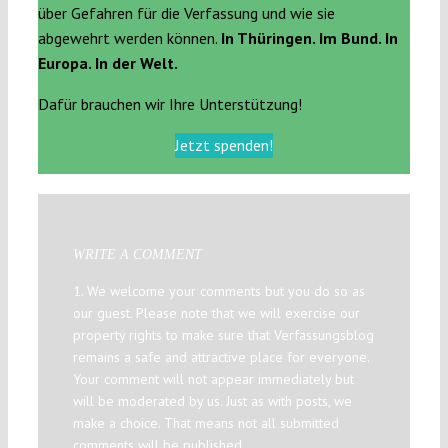
über Gefahren für die Verfassung und wie sie
abgewehrt werden können.
In Thüringen. Im Bund. In
Europa. In der Welt.
Dafür brauchen wir Ihre Unterstützung!
Jetzt spenden!
WRITE A COMMENT
1. We welcome your comments but you do so as
our guest. Please note that we will exercise our
property rights to make sure that Verfassungsblog
remains a safe and attractive place for everyone.
Your comment will not appear immediately but
will be moderated by us. Just as with posts, we
make a choice. That means not all submitted
comments will be published.