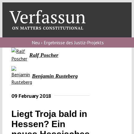
Skip
to
content
Toggl
Navig
Verfassungs
blog
Neu › Ergebnisse des Justiz-Projekts
Ralf Poscher
Verfassungs
debate
Benjamin Rusteberg
Verfassungs
podcast
09 February 2018
Verfassungs
editorial
Liegt Troja bald in
About
Hessen? Ein