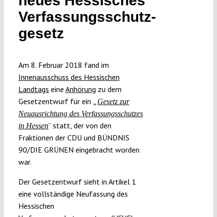
neues Hessisches
Submissions
Verfassungsschutz­
gesetz
Funding
Am 8. Februar 2018 fand im
Projects
Innenausschuss des Hessischen
Landtags
eine
Anhörung
zu dem
Gesetzentwurf für ein
„
Gesetz zur
Neuausrichtung des Verfassungsschutzes
“ statt, der von den
in Hessen
Fraktionen der CDU und BÜNDNIS
90/DIE GRÜNEN eingebracht worden
war.
Der Gesetzentwurf sieht in Artikel 1
eine vollständige Neufassung des
Hessischen