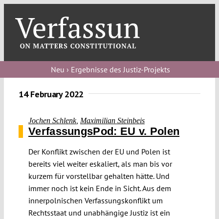
Skip
to
content
Toggl
Navig
V
Neu › Ergebnisse des Justiz-Projekts
V
14 February 2022
Jochen Schlenk
,
Maximilian Steinbeis
V
VerfassungsPod: EU v. Polen
Der Konflikt zwischen der EU und Polen ist
V
bereits viel weiter eskaliert, als man bis vor
kurzem für vorstellbar gehalten hätte. Und
immer noch ist kein Ende in Sicht. Aus dem
innerpolnischen Verfassungskonflikt um
Rechtsstaat und unabhängige Justiz ist ein